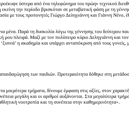
ροέκυψε ύστερα από ένα τηλεφώνημα του πρώην τεχνικού διευθ
κείνη την περίοδο βρισκόταν σε μεταβατική φάση με τη γέννηση
ασία με τους προπονητές Γιώργο Δεληγιάννη και Γιάννη Νένο, έθ
ια μένα. Παρά τη δυσκολία λόγω της γέννησης του δεύτερου παιδ
κή μου πλευρά. Μαζί με τον πολύπειρο κύριο Δεληγιάννη και το
α ‘ξυπνά’ η ακαδημία και υπάρχει ανταπόκριση από τους γονείς, 
ιαπαιδαγώγηση των παιδιών. Προτεραιότητα δόθηκε στη μετάδοσ
Στα μικρότερα τμήματα, δίνουμε έμφαση στις αξίες, στον χαρακτ
 συνέπεια μεγάλη και οι αριθμοί αυξάνονται. Στα μεγαλύτερα τμή
 αθλητική νοοτροπία και τη συνέπεια στην καθημερινότητα».