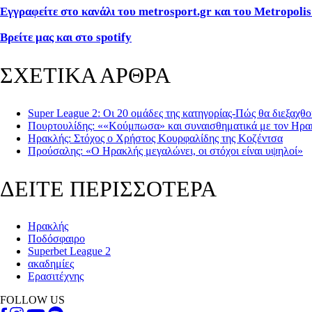
Εγγραφείτε στο κανάλι του metrosport
.gr
και του Metropolis
Βρείτε μας και στο spotify
ΣΧΕΤΙΚΑ ΑΡΘΡΑ
Super League 2: Οι 20 ομάδες της κατηγορίας-Πώς θα διεξαχθ
Πουρτουλίδης: ««Κούμπωσα» και συναισθηματικά με τον Ηρ
Ηρακλής: Στόχος ο Χρήστος Κουρφαλίδης της Κοζέντσα
Προύσαλης: «Ο Ηρακλής μεγαλώνει, οι στόχοι είναι υψηλοί»
ΔΕΙΤΕ ΠΕΡΙΣΣΟΤΕΡΑ
Ηρακλής
Ποδόσφαιρο
Superbet League 2
ακαδημίες
Ερασιτέχνης
FOLLOW US