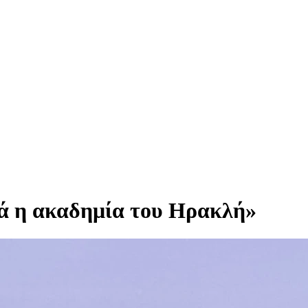
γά η ακαδημία του Ηρακλή»