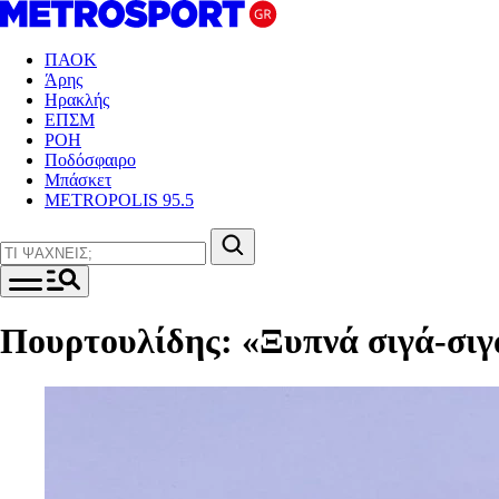
ΠΑΟΚ
Άρης
Ηρακλής
ΕΠΣΜ
ΡΟΗ
Ποδόσφαιρο
Μπάσκετ
METROPOLIS 95.5
Πουρτουλίδης: «Ξυπνά σιγά-σι