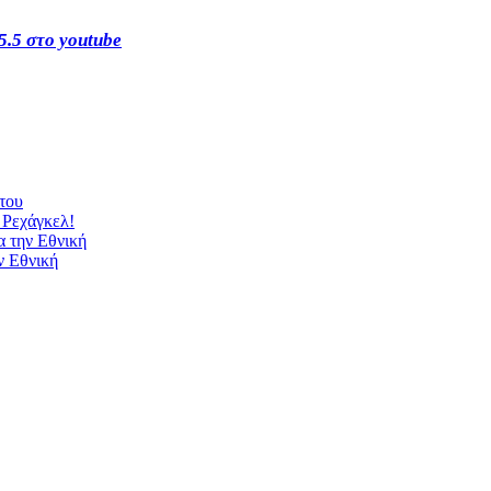
5.5 στο youtube
 του
 Ρεχάγκελ!
α την Εθνική
ν Εθνική