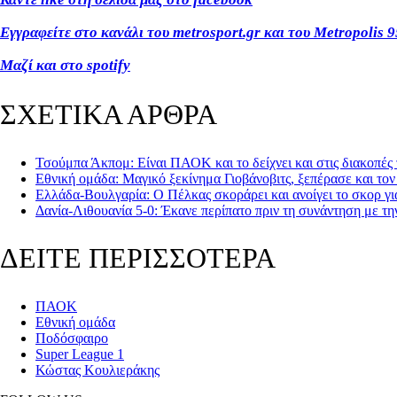
Εγγραφείτε στο κανάλι του metrosport.gr και του Metropolis 9
Μαζί και στο spotify
ΣΧΕΤΙΚΑ ΑΡΘΡΑ
Τσούμπα Άκπομ: Είναι ΠΑΟΚ και το δείχνει και στις διακοπές
Εθνική ομάδα: Μαγικό ξεκίνημα Γιοβάνοβιτς, ξεπέρασε και τον
Ελλάδα-Βουλγαρία: Ο Πέλκας σκοράρει και ανοίγει το σκορ γι
Δανία-Λιθουανία 5-0: Έκανε περίπατο πριν τη συνάντηση με τη
ΔΕΙΤΕ ΠΕΡΙΣΣΟΤΕΡΑ
ΠΑΟΚ
Εθνική ομάδα
Ποδόσφαιρο
Super League 1
Κώστας Κουλιεράκης