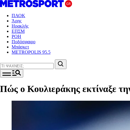
ΠΑΟΚ
Άρης
Ηρακλής
ΕΠΣΜ
ΡΟΗ
Ποδόσφαιρο
Μπάσκετ
METROPOLIS 95.5
Πώς ο Κουλιεράκης εκτίναξε τη