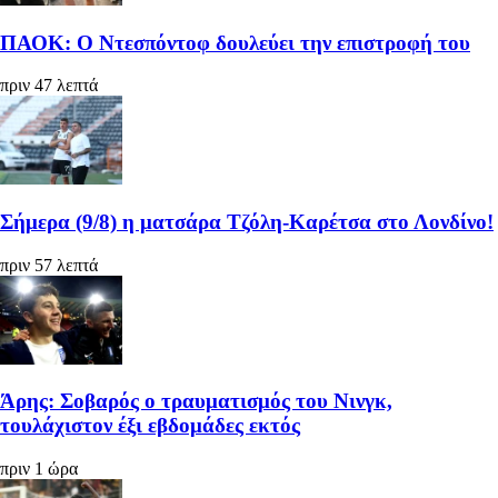
ΠΑΟΚ: Ο Ντεσπόντοφ δουλεύει την επιστροφή του
πριν 47 λεπτά
Σήμερα (9/8) η ματσάρα Τζόλη-Καρέτσα στο Λονδίνο!
πριν 57 λεπτά
Άρης: Σοβαρός ο τραυματισμός του Νινγκ,
τουλάχιστον έξι εβδομάδες εκτός
πριν 1 ώρα