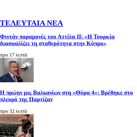
ΤΕΛΕΥΤΑΙΑ ΝΕΑ
Φιντάν παραμονές του Αττίλα ΙΙ: «Η Τουρκία
διασφαλίζει τη σταθερότητα στην Κύπρο»
πριν 17 λεπτά
Η πρώην μις Βαλκανίων στη «Θύρα 4»: Βρέθηκε στο
πλευρό της Παρτίζαν
πριν 32 λεπτά