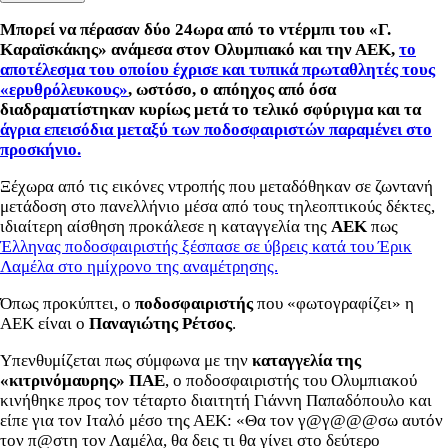
Μπορεί να πέρασαν δύο 24ωρα από το ντέρμπι του «Γ.
Καραϊσκάκης» ανάμεσα στον Ολυμπιακό και την ΑΕΚ,
το
αποτέλεσμα του οποίου έχρισε και τυπικά πρωταθλητές τους
«ερυθρόλευκους»
, ωστόσο, ο απόηχος από όσα
διαδραματίστηκαν κυρίως μετά το τελικό σφύριγμα και τα
άγρια επεισόδια μεταξύ των ποδοσφαιριστών παραμένει στο
προσκήνιο.
Ξέχωρα από τις εικόνες ντροπής που μεταδόθηκαν σε ζωντανή
μετάδοση στο πανελλήνιο μέσα από τους τηλεοπτικούς δέκτες,
ιδιαίτερη αίσθηση προκάλεσε η καταγγελία της
ΑΕΚ
πως
Έλληνας ποδοσφαιριστής ξέσπασε σε ύβρεις κατά του Έρικ
Λαμέλα στο ημίχρονο της αναμέτρησης.
Όπως προκύπτει, ο
ποδοσφαιριστής
που «φωτογραφίζει» η
ΑΕΚ είναι ο
Παναγιώτης Ρέτσος
.
Υπενθυμίζεται πως σύμφωνα με την
καταγγελία της
«κιτρινόμαυρης» ΠΑΕ
, ο ποδοσφαιριστής του Ολυμπιακού
κινήθηκε προς τον τέταρτο διαιτητή Γιάννη Παπαδόπουλο και
είπε για τον Ιταλό μέσο της ΑΕΚ: «Θα τον γ@γ@@@σω αυτόν
τον π@στη τον Λαμέλα, θα δεις τι θα γίνει στο δεύτερο