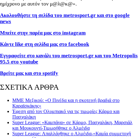
ημίχρονο με αυτόν τον μ@λ@κ@».
Ακολουθήστε τη σελίδα του metrosport.gr και στο google
news
Μπείτε στην παρέα μας στο instagram
Κάντε like στη σελίδα μας στο facebook
Εγγραφείτε στο κανάλι του metrosport.gr και του Metropolis
95.5 στο youtube
Βρείτε μας και στο spotify
ΣΧΕΤΙΚΑ ΑΡΘΡΑ
ΜΜΕ Μεξικού: «Ο Πινέδα και η σκοτεινή βραδιά στο
Καραϊσκάκης»
Έφεση από τον Ολυμπιακό για τις τιμωρίες Κάρμο και
Πασχαλάκη
Super League: «Καμπάνα» σε Κάρμο, Πασχαλάκη, Μαρσιάλ
και Μουκουντί-Τιμωρήθηκε ο Αλμέιδα
Super League: Απαλλάχθηκε ο Αλμέιδα-«Καμία συμμετοχή