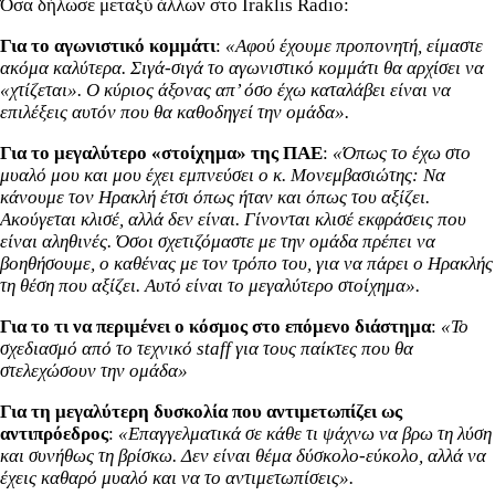
Όσα δήλωσε μεταξύ άλλων στο Iraklis Radio:
Για το αγωνιστικό κομμάτι
:
«Αφού έχουμε προπονητή, είμαστε
ακόμα καλύτερα. Σιγά-σιγά το αγωνιστικό κομμάτι θα αρχίσει να
«χτίζεται». Ο κύριος άξονας απ’ όσο έχω καταλάβει είναι να
επιλέξεις αυτόν που θα καθοδηγεί την ομάδα».
Για το μεγαλύτερο «στοίχημα» της ΠΑΕ
:
«Όπως το έχω στο
μυαλό μου και μου έχει εμπνεύσει ο κ. Μονεμβασιώτης: Να
κάνουμε τον Ηρακλή έτσι όπως ήταν και όπως του αξίζει.
Ακούγεται κλισέ, αλλά δεν είναι. Γίνονται κλισέ εκφράσεις που
είναι αληθινές. Όσοι σχετιζόμαστε με την ομάδα πρέπει να
βοηθήσουμε, ο καθένας με τον τρόπο του, για να πάρει ο Ηρακλής
τη θέση που αξίζει. Αυτό είναι το μεγαλύτερο στοίχημα».
Για το τι να περιμένει ο κόσμος στο επόμενο διάστημα
:
«Το
σχεδιασμό από το τεχνικό
staff
για τους παίκτες που θα
στελεχώσουν την ομάδα»
Για τη μεγαλύτερη δυσκολία που αντιμετωπίζει ως
αντιπρόεδρος
:
«Επαγγελματικά σε κάθε τι ψάχνω να βρω τη λύση
και συνήθως τη βρίσκω. Δεν είναι θέμα δύσκολο-εύκολο, αλλά να
έχεις καθαρό μυαλό και να το αντιμετωπίσεις».