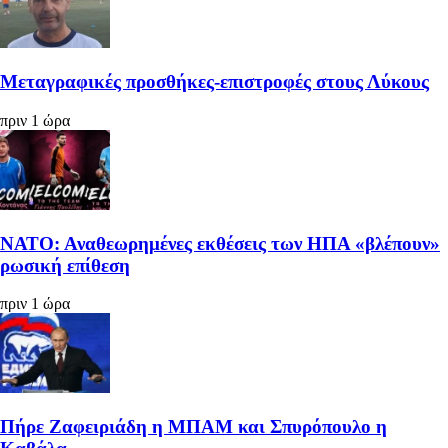
Μεταγραφικές προσθήκες-επιστροφές στους Λύκους
πριν 1 ώρα
ΝΑΤΟ: Αναθεωρημένες εκθέσεις των ΗΠΑ «βλέπουν»
ρωσική επίθεση
πριν 1 ώρα
Πήρε Ζαφειριάδη η ΜΠΑΜ και Σπυρόπουλο η