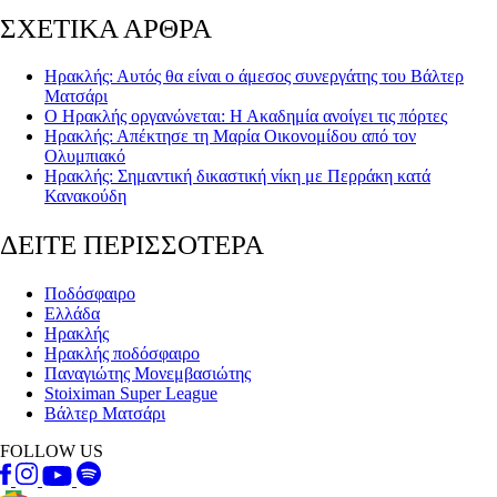
ΣΧΕΤΙΚΑ ΑΡΘΡΑ
Ηρακλής: Αυτός θα είναι ο άμεσος συνεργάτης του Βάλτερ
Ματσάρι
Ο Ηρακλής οργανώνεται: Η Ακαδημία ανοίγει τις πόρτες
Ηρακλής: Απέκτησε τη Μαρία Οικονομίδου από τον
Ολυμπιακό
Ηρακλής: Σημαντική δικαστική νίκη με Περράκη κατά
Κανακούδη
ΔΕΙΤΕ ΠΕΡΙΣΣΟΤΕΡΑ
Ποδόσφαιρο
Ελλάδα
Ηρακλής
Ηρακλής ποδόσφαιρο
Παναγιώτης Μονεμβασιώτης
Stoiximan Super League
Βάλτερ Ματσάρι
FOLLOW US