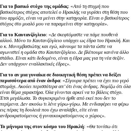
Για το βασικό στόχο της ομάδας
: «
Από τη στιγμή που
βασικότερος στόχος αποτελεί ο Ηρακλής να γυρίσει στη θέση που
του αρμόζει, είναι να μείνει στην κατηγορία. Είναι ο βασικότερος
στόχος στο μυαλό μου να παραμείνει στην κατηγορία».
Για το Καυτανζόγλειο
: «
Δε σκεφτόμαστε να πάμε πουθενά
αλλού. Μόνο το Καυτανζόγλειο υπάρχει ως έδρα του Ηρακλή. Και
ο κ. Μονεμβασιώτης και εγώ, κάνουμε τα πάντα ώστε να
αγωνιστεί η ομάδα στο Καυτανζόγλειο. Δε βλέπουμε κανένα άλλο
στάδιο. Είναι κάτι δεδομένο, είναι η έδρα μας για τη νέα σεζόν.
Δεν υπάρχουν εναλλακτικές έδρες».
Για το αν μια γυναίκα σε διοικητική θέση πρέπει να δείξει
περισσότερα από έναν άνδρα
: «
Σίγουρα πρέπει να έχει πιο γερό
στομάχι. Ακούει περισσότερα απ’ ότι ένας άνδρας. Νομίζω ότι όλα
είναι θέμα χαρακτήρα. Όλα γίνονται αρκεί να το βάλεις στόχο.
Έτσι μεγάλωσα. Το συγκεκριμένο ήρθε από εκεί που δεν το
περίμενα. Δεν ακούω τι λένε γύρω-γύρω. Με ενδιαφέρει να φέρω
εις πέρας τη δουλειά που έχω αναλάβει, είτε είναι
ανδροκρατούμενος ή γυναικοκρατούμενος ο χώρος».
Το μήνυμα της στον κόσμο του Ηρακλή
: «
Θα τονίσω ότι