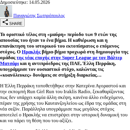
Δημοσιεύτηκε: 14.05.2026
Παναγιώτης Σωτηρόπουλος
SHARE
Το οριστικό τέλος στη «μαύρη» περίοδο των 9 ετών της
απουσίας του ήταν το ένα βήμα. Η καθιέρωση και η
επανάκτηση του ιστορικού του εκτοπίσματος ο επόμενος
στόχος. Ο
Ηρακλής
βήμα-βήμα προχωρά στη δημιουργία της
ομάδας
της νέας εποχής στην Super League με τον Βάλτερ
Ματσάρι
και η αντιπρόεδρος της ΠΑΕ, Έλλη Περράκη,
υπογράμμισε τον ουσιαστικό στόχο, καλώντας τις
«κυανόλευκες» δυνάμεις σε στήριξη διαρκείας…
Η Έλλη Περράκη τοποθετήθηκε στην Κατερίνα Αγοραστού και
την εκπομπή Run Girl Run του Iraklis Radio, ξεκαθαρίζοντας
πως δεν υπάρχει καμία άλλη σκέψη, κανένα άλλο ενδεχόμενο,
πέραν της χρήσης του Καυτανζογλείου ως έδρα της ομάδας στη
νέα σεζόν. Παράλληλα υπογράμμισε πως μεγάλος στόχος
αποτελεί ο Ηρακλής να επιστρέψει στην ιστορική δυναμική του
και να πάρει τη θέση που του αξίζει.