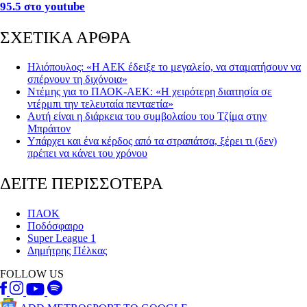
95.5 στο youtube
ΣΧΕΤΙΚΑ ΑΡΘΡΑ
Ηλιόπουλος: «Η ΑΕΚ έδειξε το μεγαλείο, να σταματήσουν να
σπέρνουν τη διχόνοια»
Ντέμης για το ΠΑΟΚ-ΑΕΚ: «Η χειρότερη διαιτησία σε
ντέρμπι την τελευταία πενταετία»
Αυτή είναι η διάρκεια του συμβολαίου του Τζίμα στην
Μπράιτον
Υπάρχει και ένα κέρδος από τα στραπάτσα, ξέρει τι (δεν)
πρέπει να κάνει του χρόνου
ΔΕΙΤΕ ΠΕΡΙΣΣΟΤΕΡΑ
ΠΑΟΚ
Ποδόσφαιρο
Super League 1
Δημήτρης Πέλκας
FOLLOW US