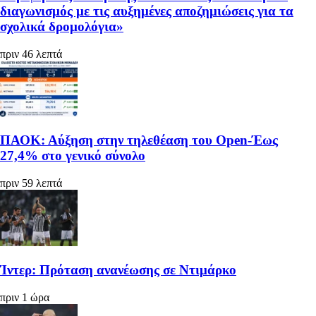
διαγωνισμός με τις αυξημένες αποζημιώσεις για τα
σχολικά δρομολόγια»
πριν 46 λεπτά
ΠΑΟΚ: Αύξηση στην τηλεθέαση του Open-Έως
27,4% στο γενικό σύνολο
πριν 59 λεπτά
Ίντερ: Πρόταση ανανέωσης σε Ντιμάρκο
πριν 1 ώρα