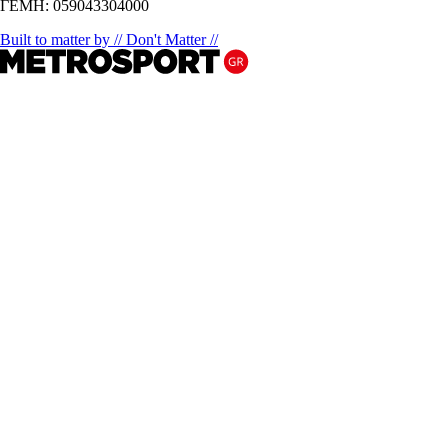
ΓΕΜΗ: 059043304000
Built to matter by // Don't Matter //