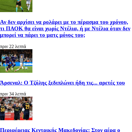
Αν δεν αρχίσει να ρολάρει με το πέρασμα του χρόνου,
τι ΠΑΟΚ θα είναι χωρίς Ντέλια, ή με Ντέλια όταν δεν
μπορεί να πάρει το ματς μόνος του;
πριν 22 λεπτά
Άρσεναλ: Ο Τζόλης ξεδιπλώνει ήδη τις... αρετές του
πριν 34 λεπτά
Περιφέρειας Κεντρικής Μακεδονίας: Στον αέρα ο