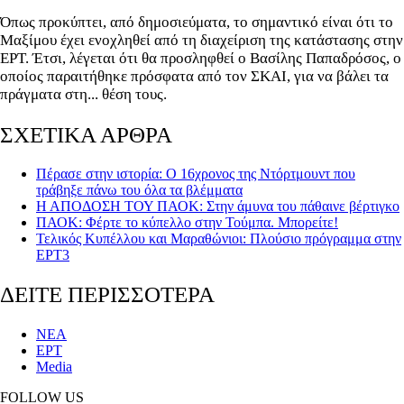
Όπως προκύπτει, από δημοσιεύματα, το σημαντικό είναι ότι το
Μαξίμου έχει ενοχληθεί από τη διαχείριση της κατάστασης στην
ΕΡΤ. Έτσι, λέγεται ότι θα προσληφθεί ο Βασίλης Παπαδρόσος, ο
οποίος παραιτήθηκε πρόσφατα από τον ΣΚΑΙ, για να βάλει τα
πράγματα στη... θέση τους.
ΣΧΕΤΙΚΑ ΑΡΘΡΑ
Πέρασε στην ιστορία: Ο 16χρονος της Ντόρτμουντ που
τράβηξε πάνω του όλα τα βλέμματα
Η ΑΠΟΔΟΣΗ ΤΟΥ ΠΑΟΚ: Στην άμυνα του πάθαινε βέρτιγκο
ΠΑΟΚ: Φέρτε το κύπελλο στην Τούμπα. Μπορείτε!
Τελικός Κυπέλλου και Μαραθώνιοι: Πλούσιο πρόγραμμα στην
ΕΡΤ3
ΔΕΙΤΕ ΠΕΡΙΣΣΟΤΕΡΑ
ΝΕΑ
ΕΡΤ
Media
FOLLOW US