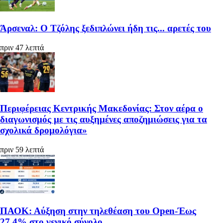
Άρσεναλ: Ο Τζόλης ξεδιπλώνει ήδη τις... αρετές του
πριν 47 λεπτά
Περιφέρειας Κεντρικής Μακεδονίας: Στον αέρα ο
διαγωνισμός με τις αυξημένες αποζημιώσεις για τα
σχολικά δρομολόγια»
πριν 59 λεπτά
ΠΑΟΚ: Αύξηση στην τηλεθέαση του Open-Έως
27,4% στο γενικό σύνολο