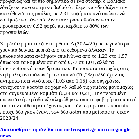
προφανώς και τα πιο σημαντικά σε ένα στόπερ, ο Βολιάκο
έδειξε σε ικανοποιητικό βαθμό ότι ξέρει να «διαβάζει» την
κατεύθυνση της μπάλας, με 2,31 κοψίματα ανά αγώνα ενώ
δοκίμαζε να κάνει τάκλιν όταν προσπαθούσαν να τον
προσπεράσουν 0,92 φορές και κέρδιζε το 80% των
προσπαθειών.
Στη δεύτερη του σεζόν στη Serie A (2024/25) με μεγαλύτερο
χρονικό δείγμα, μερικά από τα δεδομένα άλλαξαν. Τα
μπλοκαρίσματα ανέβηκαν επικίνδυνα από το 1,23 στο 1,57
όπως και τα κομμένα σουτ από 0,77 σε 1,03, αλλά τα
interceptions έπεσαν δραματικά. Το ποσοστό επιτυχίας στις
ντρίμπλες αντιπάλων έμεινε υψηλά (76,5%) αλλά έχοντας
αντιμετωπίσει λιγότερες (1,03 από 1,15) και συγχρόνως
συνέχισε να κρατάει σε χαμηλό βαθμό τις χαμένες μονομαχίες
στο συγκεκριμένο κομμάτι (0,24 και 0,23). Την περασμένη
αγωνιστική περίοδο «ξεπληρώθηκε» από τη φοβερή συμμετοχή
του στην επίθεση και έχοντας και πάλι εξαιρετική παρουσία,
πέτυχε δύο γκολ έναντι των δύο ασίστ που μοίρασε τη σεζόν
2023/24.
Ακολουθήστε τη σελίδα του metrosport.gr και στο google
news