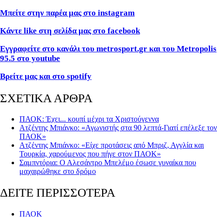
Μπείτε στην παρέα μας στο instagram
Κάντε like στη σελίδα μας στο facebook
Εγγραφείτε στο κανάλι του metrosport.gr και του Metropolis
95.5 στο youtube
Βρείτε μας και στο spotify
ΣΧΕΤΙΚΑ ΑΡΘΡΑ
ΠΑΟΚ: Έχει... κουπί μέχρι τα Χριστούγεννα
Ατζέντης Μπιάνκο: «Αγωνιστής στα 90 λεπτά-Γιατί επέλεξε τον
ΠΑΟΚ»
Ατζέντης Μπιάνκο: «Είχε προτάσεις από Μπριζ, Αγγλία και
Τουρκία, χαρούμενος που πήγε στον ΠΑΟΚ»
Σαμπντόρια: Ο Αλεσάντρο Μπελέμο έσωσε γυναίκα που
μαχαιρώθηκε στο δρόμο
ΔΕΙΤΕ ΠΕΡΙΣΣΟΤΕΡΑ
ΠΑΟΚ