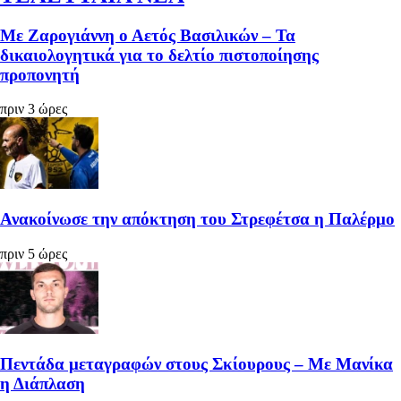
Με Ζαρογιάννη ο Αετός Βασιλικών – Τα
δικαιολογητικά για το δελτίο πιστοποίησης
προπονητή
πριν 3 ώρες
Ανακοίνωσε την απόκτηση του Στρεφέτσα η Παλέρμο
πριν 5 ώρες
Πεντάδα μεταγραφών στους Σκίουρους – Με Μανίκα
η Διάπλαση