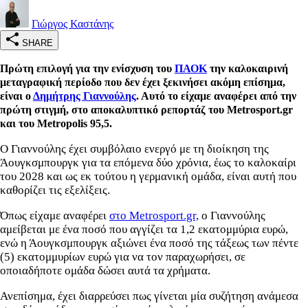
Γιώργος Καστάνης
SHARE
Πρώτη επιλογή για την ενίσχυση του
ΠΑΟΚ
την καλοκαιρινή
μεταγραφική περίοδο που δεν έχει ξεκινήσει ακόμη επίσημα,
είναι ο
Δημήτρης Γιαννούλης
. Αυτό το είχαμε αναφέρει από την
πρώτη στιγμή, στο αποκαλυπτικό ρεπορτάζ του Metrosport.gr
και του Metropolis 95,5.
Ο Γιαννούλης έχει συμβόλαιο ενεργό με τη διοίκηση της
Άουγκσμπουργκ για τα επόμενα δύο χρόνια, έως το καλοκαίρι
του 2028 και ως εκ τούτου η γερμανική ομάδα, είναι αυτή που
καθορίζει τις εξελίξεις.
Όπως είχαμε αναφέρει
στο Metrosport.gr,
ο Γιαννούλης
αμείβεται με ένα ποσό που αγγίζει τα 1,2 εκατομμύρια ευρώ,
ενώ η Άουγκσμπουργκ αξιώνει ένα ποσό της τάξεως των πέντε
(5) εκατομμυρίων ευρώ για να τον παραχωρήσει, σε
οποιαδήποτε ομάδα δώσει αυτά τα χρήματα.
Ανεπίσημα, έχει διαρρεύσει πως γίνεται μία συζήτηση ανάμεσα