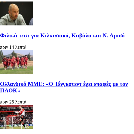
Φιλικά τεστ για Κιλκισιακό, Καβάλα και Ν. Αμισό
πριν 14 λεπτά
Ολλανδικό ΜΜΕ: «Ο Τένγκστεντ έχει επαφές με τον
ΠΑΟΚ»
πριν 25 λεπτά