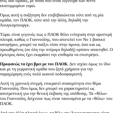
στις δύο ομάδες, με ποσά που είναι λιγότερα των πέντε
εκατομμυρίων ευρώ.
Όμως αυτή η συζήτηση δεν επιβεβαιώνεται ούτε από τη μία
ομάδα, τον ΠΑΟΚ, ούτε από την άλλη, δηλαδή την
Άουγκσμπουργκ.
Τώρα, είναι γεγονός πως ο ΠΑΟΚ θέλει ενίσχυση στην αριστερή
πλευρά, καθώς ο Γιαννούλης, που αποτελεί τον Νο 1 βασικό
υποψήφιο, μπορεί να παίξει τόσο στην άμυνα, όσο και ως
προωθημένος (σε όλη την πτέρυγα δηλαδή) εφόσον απαιτηθεί. Ο
έμπειρος άσος έχει εκφράσει την επιθυμία να επιστρέψει.
Προφανώς τα έχει βρει με τον ΠΑΟΚ
. Δεν ισχύει όμως το ίδιο
και με τη γερμανική ομάδα που ζητά χρήματα για την
παραχώρηση ενός πολύ ικανού ποδοσφαιριστή.
Αυτή τη χρονική στιγμή, επικρατεί στασιμότητα στο θέμα
Γιαννούλη. Που όμως δεν μπορεί να χαρακτηριστεί ως
αποτρεπτική για την θετική έκβαση της υπόθεσης. Τα «θέλω»
του Γιαννούλη, δείχνουν πως είναι ταυτισμένα με τα «θέλω» του
ΠΑΟΚ.
Από την άλλη πλευρά όμως, τα θέλω της Άουγκσμπουργκ είναι