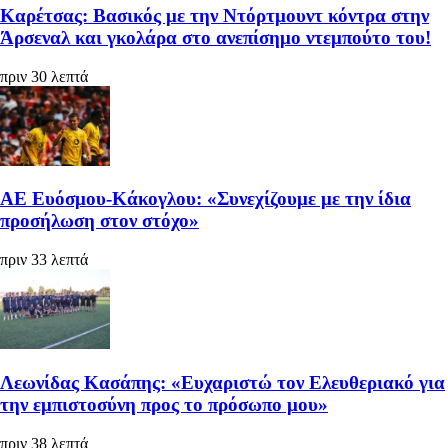
Καρέτσας: Βασικός με την Ντόρτμουντ κόντρα στην
Άρσεναλ και γκολάρα στο ανεπίσημο ντεμπούτο του!
πριν 30 λεπτά
ΑΕ Ευόσμου-Κάκογλου: «Συνεχίζουμε με την ίδια
προσήλωση στον στόχο»
πριν 33 λεπτά
Λεωνίδας Κασάπης: «Ευχαριστώ τον Ελευθεριακό για
την εμπιστοσύνη προς το πρόσωπο μου»
πριν 38 λεπτά