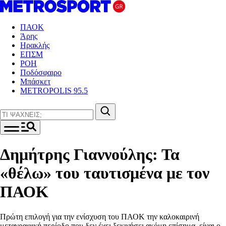
ΠΑΟΚ
Άρης
Ηρακλής
ΕΠΣΜ
ΡΟΗ
Ποδόσφαιρο
Μπάσκετ
METROPOLIS 95.5
Δημήτρης Γιαννούλης: Τα
«θέλω» του ταυτισμένα με τον
ΠΑΟΚ
Πρώτη επιλογή για την ενίσχυση του ΠΑΟΚ την καλοκαιρινή
μεταγραφική περίοδο που δεν έχει ξεκινήσει ακόμη επίσημα, είναι ο