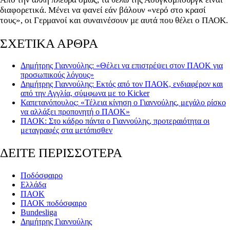
διαφορετικά. Μένει να φανεί εάν βάλουν «νερό στο κρασί
τους», οι Γερμανοί και συναινέσουν με αυτά που θέλει ο ΠΑΟΚ.
ΣΧΕΤΙΚΑ ΑΡΘΡΑ
Δημήτρης Γιαννούλης: «Θέλει να επιστρέψει στον ΠΑΟΚ για
προσωπικούς λόγους»
Δημήτρης Γιαννούλης: Εκτός από τον ΠΑΟΚ, ενδιαφέρον και
από την Αγγλία, σύμφωνα με το Kicker
Καπετανόπουλος: «Τέλεια κίνηση ο Γιαννούλης, μεγάλο ρίσκο
να αλλάξει προπονητή ο ΠΑΟΚ»
ΠΑΟΚ: Στο κάδρο πάντα ο Γιαννούλης, προτεραιότητα οι
μεταγραφές στα μετόπισθεν
ΔΕΙΤΕ ΠΕΡΙΣΣΟΤΕΡΑ
Ποδόσφαιρο
Ελλάδα
ΠΑΟΚ
ΠΑΟΚ ποδόσφαιρο
Bundesliga
Δημήτρης Γιαννούλης