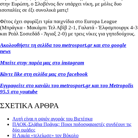
στην Ευρώπη, ο Σλοβένος δεν υπάρχει νίκη, με μόλις δυο
ισοπαλίες σε έξι συνολικά ματς!
Φέτος έχει σφυρίξει τρία παιχνίδια στο Europa League
(Mπράγκα - Μακάμπι Τελ Αβίβ 2-1, Γαλατά - Έλφσμπουργκ 4-3
και Ρεάλ Σοσιεδάδ - Άγιαξ 2-0) με τρεις νίκες για γηπεδούχους.
Ακολουθήστε τη σελίδα του
metrosport
.
gr
και στο
google
news
Μπείτε στην παρέα μας στο
instagram
Κάντε
like
στη σελίδα μας στο
facebook
Εγγραφείτε στο κανάλι του
metrosport
.
gr
και του
Metropolis
95.5 στο
youtube
ΣΧΕΤΙΚΑ ΑΡΘΡΑ
Αυτή είναι η οψιόν αγοράς του Βιετέσκα
ΠΑΟΚ-Σλάβια Πράγας: Ποιοι ποδοσφαιριστές συνδέουν τις
δύο ομάδες
Η Λαμία «τελείωσε» τον Βόκολο