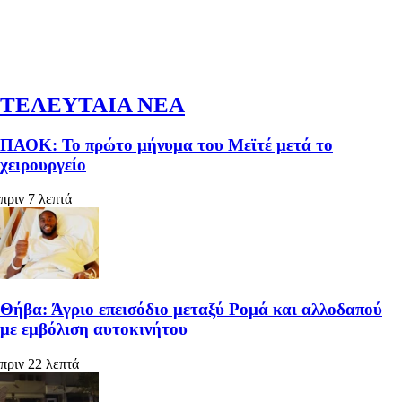
ΤΕΛΕΥΤΑΙΑ ΝΕΑ
ΠΑΟΚ: Το πρώτο μήνυμα του Μεϊτέ μετά το
χειρουργείο
πριν 7 λεπτά
Θήβα: Άγριο επεισόδιο μεταξύ Ρομά και αλλοδαπού
με εμβόλιση αυτοκινήτου
πριν 22 λεπτά