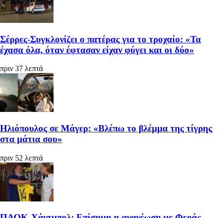
Σέρρες-Συγκλονίζει ο πατέρας για το τροχαίο: «Τα
έχασα όλα, όταν έφτασαν είχαν φύγει και οι δύο»
πριν 37 λεπτά
Ηλιόπουλος σε Μάγερ: «Βλέπω το βλέμμα της τίγρης
στα μάτια σου»
πριν 52 λεπτά
ΠΑΟΚ-Χάντμπολ: Επίσημη η ανανέωση με Φεράς