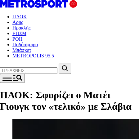
ΠΑΟΚ
Άρης
Ηρακλής
ΕΠΣΜ
ΡΟΗ
Ποδόσφαιρο
Μπάσκετ
METROPOLIS 95.5
ΠΑΟΚ: Σφυρίζει ο Ματέι
Γιουγκ τον «τελικό» με Σλάβια