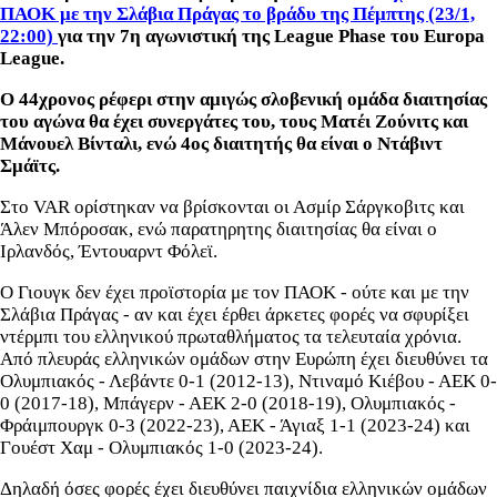
ΠΑΟΚ με την Σλάβια Πράγας το βράδυ της Πέμπτης (23/1,
22:00)
για την 7η αγωνιστική της League Phase του Europa
League.
Ο 44χρονος ρέφερι στην αμιγώς σλοβενική ομάδα διαιτησίας
του αγώνα θα έχει συνεργάτες του, τους Ματέι Ζούνιτς και
Μάνουελ Βίνταλι, ενώ 4ος διαιτητής θα είναι ο Ντάβιντ
Σμάϊτς.
Στο VAR ορίστηκαν να βρίσκονται οι Ασμίρ Σάργκοβιτς και
Άλεν Μπόροσακ, ενώ παρατηρητης διαιτησίας θα είναι ο
Ιρλανδός, Έντουαρντ Φόλεϊ.
Ο Γιουγκ δεν έχει προϊστορία με τον ΠΑΟΚ - ούτε και με την
Σλάβια Πράγας - αν και έχει έρθει άρκετες φορές να σφυρίξει
ντέρμπι του ελληνικού πρωταθλήματος τα τελευταία χρόνια.
Από πλευράς ελληνικών ομάδων στην Ευρώπη έχει διευθύνει τα
Ολυμπιακός - Λεβάντε 0-1 (2012-13), Ντιναμό Κιέβου - ΑΕΚ 0-
0 (2017-18), Μπάγερν - ΑΕΚ 2-0 (2018-19), Ολυμπιακός -
Φράιμπουργκ 0-3 (2022-23), ΑΕΚ - Άγιαξ 1-1 (2023-24) και
Γουέστ Χαμ - Ολυμπιακός 1-0 (2023-24).
Δηλαδή όσες φορές έχει διευθύνει παιχνίδια ελληνικών ομάδων