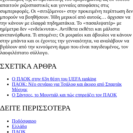
απαιτούν ριζοσπαστικές και γενναίες αποφάσεις στις
συμπεριφορές. Οι «σιτιζόμενοι» στην προκειμένη περίπτωση δεν
μπορούν να βοηθήσουν. Ήδη μερικοί από αυτούς… άρχισαν να
την κάνουν με ελαφρά πηδηματάκια. Το «πασαλιψατέρ» με
ημίμετρα δεν «ενδείκνυται». Αντίθετα εκθέτει και μάλιστα
ανεπανόρθωτα. Τι απομένει; Οι μοιραίοι και άβουλοι να κάνουν
στην μπάντα και οι έχοντες την γενναιότητα, να αναλάβουν να
βγάλουν από την κινούμενη άμμο που είναι παγιδευμένος, τον
λαοφιλέστατο σύλλογο.
ΣΧΕΤΙΚΑ ΑΡΘΡΑ
Ο ΠΑΟΚ στην 63η θέση του UEFA ranking
ΠΑΟΚ: Νέο σενάριο για Τσάλοφ και άκυρο από Σπαρτάκ
Μόσχας
Ο Σάντσες, το Μουντιάλ και πώς επηρεάζει τον ΠΑΟΚ
ΔΕΙΤΕ ΠΕΡΙΣΣΟΤΕΡΑ
Ποδόσφαιρο
Ελλάδα
ΠΑΟΚ