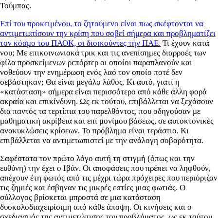
Τούμπας.
Επί του προκειμένου, το ζητούμενο είναι πως σκέφτονται να
αντιμετωπίσουν την κρίση που σοβεί σήμερα και προβληματίζει
τον κόσμο του ΠΑΟΚ, οι διοικούντες την ΠΑΕ.
Τι έχουν κατά
νου; Με επικοινωνιακά τρικ και τις ανεπίσημες διαρροές των
φίλα προσκείμενων ρεπόρτερ οι οποίοι παραπλανούν και
νοθεύουν την ενημέρωση ενός λαό τον οποίο ποτέ δεν
σεβάστηκαν; Θα είναι μεγάλο λάθος. Κι αυτό, γιατί η
«κατάσταση» σήμερα είναι περισσότερο από κάθε άλλη φορά
ακραία και επικίνδυνη. Ως εκ τούτου, επιβάλλεται να ξεχάσουν
δια παντός τα τερτίπια του παρελθόντος, που οδηγούσαν με
μαθηματική ακρίβεια και επί μονίμου βάσεως, σε αυτοκτονικές
ανακυκλώσεις κρίσεων. Το πρόβλημα είναι τεράστιο. Κι
επιβάλλεται να αντιμετωπιστεί με την ανάλογη σοβαρότητα.
Σαφέστατα τον πρώτο λόγο αυτή τη στιγμή (όπως και την
ευθύνη) την έχει ο Ιβάν. Οι αποφάσεις που πρέπει να ληφθούν,
απέχουν έτη φωτός από τις μέχρι τώρα πρόχειρες που περιόριζαν
τις ζημιές και έσβηναν τις μικρές εστίες μιας φωτιάς. Ο
σύλλογος βρίσκεται μπροστά σε μια κατάσταση
δυσκολοδιαχειρίσιμη από κάθε άποψη. Οι κινήσεις και ο
σχεδιασμός της αντιμετώπισης του προβλήματος, ως εκ τούτου