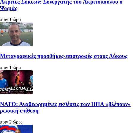
Ακρίτες Συκεών: Συνεργάτης του Ακριτόπουλου ο
Ψωμάς
πριν 1 ώρα
Μεταγραφικές προσθήκες-επιστροφές στους Λύκους
πριν 1 ώρα
ΝΑΤΟ: Αναθεωρημένες εκθέσεις των ΗΠΑ «βλέπουν»
ρωσική επίθεση
πριν 2 ώρες