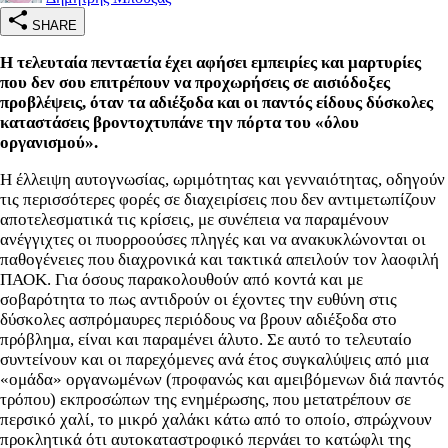
SHARE
Η τελευταία πενταετία έχει αφήσει εμπειρίες και μαρτυρίες
που δεν σου επιτρέπουν να προχωρήσεις σε αισιόδοξες
προβλέψεις, όταν τα αδιέξοδα και οι παντός είδους δύσκολες
καταστάσεις βροντοχτυπάνε την πόρτα του «όλου
οργανισμού».
Η έλλειψη αυτογνωσίας, ωριμότητας και γενναιότητας, οδηγούν
τις περισσότερες φορές σε διαχειρίσεις που δεν αντιμετωπίζουν
αποτελεσματικά τις κρίσεις, με συνέπεια να παραμένουν
ανέγγιχτες οι πυορροούσες πληγές και να ανακυκλώνονται οι
παθογένειες που διαχρονικά και τακτικά απειλούν τον λαοφιλή
ΠΑΟΚ. Για όσους παρακολουθούν από κοντά και με
σοβαρότητα το πως αντιδρούν οι έχοντες την ευθύνη στις
δύσκολες ασπρόμαυρες περιόδους να βρουν αδιέξοδα στο
πρόβλημα, είναι και παραμένει άλυτο. Σε αυτό το τελευταίο
συντείνουν και οι παρεχόμενες ανά έτος συγκαλύψεις από μια
«ομάδα» οργανωμένων (προφανώς και αμειβόμενων διά παντός
τρόπου) εκπροσώπων της ενημέρωσης, που μετατρέπουν σε
περσικό χαλί, το μικρό χαλάκι κάτω από το οποίο, σπρώχνουν
προκλητικά ότι αυτοκαταστροφικό περνάει το κατώφλι της