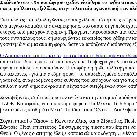
Σκάλωσε στο «Χ» και άφησε σχεδόν ελεύθερο το πεδίο στους α
και απρόβλεπτες εξελίξεις, στην τελευταία αγωνιστική των πλ
Εκτιμώντας και αξιολογώντας το παιχνίδι, αφού αφήσεις στην 
ένα μεγάλο κομμάτι της αναμέτρησης, στο οποίο οι γηπεδούχοι 
στόχος, από μια χρονιά χαμένη. Πράγματι παρουσίασαν μια τελε
τους αντιπάλους τους, δημιουργώντας ευκαιρίας που χάθηκαν κα
γκαντεμιά για μια ακόμη φορά, ώστε να υπάρξουν δυσάρεστες εξε
Ο Λουτσεσκου και οι παίκτες του σε αυτό το διάστημα «τα έδωσ
απαιτείται ιδιαίτερα σε τέτοια παιχνίδια. Το ψυχρό γκολ του γ
αφόρητη πίεση που ασκούσαν. Η ισοφάριση ήρθε πολύ αργά και η
επικαλεστείς - για μια ακόμη φορά – το αποδεδειγμένο σε απόλυ
γραφικός, αναφερόμενος στις ευθύνες που υπάρχουν και για τις
απίθανη αυτή δημοσιογραφική σέχτα των σιτιζόμενων στον κατ
Συνοψίζοντας σε ότι αφορά τον αγώνα και την ατομική απόδοση
ΠΑΟΚ. Κορυφαίος για μια ακόμη φορά ο Παβλένκα. Το δίδυμο Μ
βελτιωμένος αισθητά ο Μεϊτέ. Το ίδιο και ο Οζντόεφ. Δούλεψε σ
Συγκινητικοί ο Τάισον, ο Κωνσταντέλιας και ο Ζίβκοβιτς. Περί
Σάντσες. Ήταν απίστευτος. Σε στιγμές της πίεσης που έπρεπε να 
Θεού! Ο ξένος διαιτητής έδειξε κάποια αδικαιολόγητη… εθελοτ