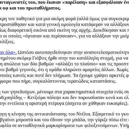
νταγωνιστές του, που έκαναν «παρέλαση» και εξασφάλισαν ένα
έι οφ και του πρωταθλήματος.
άκρη τον παθητικό για μια ακόμη φορά (αλλά όμως για συγκεκρι
προσπάθησαν και κατά γενική ομολογία κατάφεραν να αλλάξουν ε
ίως διαφορετική εικόνα από εκείνη της αρχής. Διεκδίκησαν και 
ι οι οποίες «έφταναν και περίσσευαν», για να αλλάξουν την μο
λίξεις.
αν όλα».
Ωστόσο αυτοπαγιδεύτηκαν στην αναποτελεσματικότητα τ
εννημένου σκόρερ Γιόβιτς ήρθε στην πιο κατάλληλη στιγμή, για 
 απώλεια των δύο βαθμών «αλλάζει το πλαίσιο» και τις προοπτικ
το βαθμό γεγονός, ότι η ομάδα πληρώνει αμαρτίες άλλων. Χωρίς 
 οποίες κανείς και ποτέ δεν πλήρωσε. Τα έχουμε γράψει αρκετές
ήφορο που πήρε, συγκαλύπτοντας τερατώδεις καταστάσεις.
 των γηπεδούχων, μένουμε στα χαρακτηριστικά στοιχεία ενός συ
ιχαηλίδης – Κετζιόρα πάλεψε και δεν παρουσίασαν κενά και ελ
την εντέλεια η αριστερή πτέρυγα (άσχετα αν χάθηκαν ευκαιρίες).
εργη η κίνηση της αντικατάστασης του Ντέλια. Εξαιρετικό το γκ
βγαίνει μπροστά και του έδιναν την μπάλα, την γύριζε πίσω είτε
υφλία σε αντιαθλητικά μαρκαρίσματα των φιλοξενούμενων. Υπήρχ