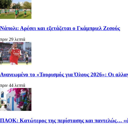
Νάπολι: Αρέσει και εξετάζεται ο Γκάμπριελ Ζεσούς
πριν 29 λεπτά
Ανανεωμένο το «Τουρισμός για Όλους 2026»: Οι αλλαγ
πριν 44 λεπτά
ΠΑΟΚ: Κατώτερος της περίστασης και παντελώς… «ά