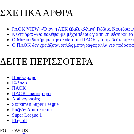
ΣΧΕΤΙΚΑ ΑΡΘΡΑ
PAOK VIEW: «Όταν η ΑΕΚ έβαζε αλλαγή Γιόβιτς, Κουτέσα...
Κεντζιόρα: «Θα παλέψουμε μέχρι τέλους για τη 2η θέση και τ
Ο Μύθου διατήρησε την ελπίδα του ΠΑΟΚ για την δεύτερη θέση
Ο ΠΑΟΚ δεν χρειάζεται απλώς μεταγραφές αλλά νέα ποδοσφαι
ΔΕΙΤΕ ΠΕΡΙΣΣΟΤΕΡΑ
Ποδόσφαιρο
Ελλάδα
ΠΑΟΚ
ΠΑΟΚ ποδόσφαιρο
Αρθρογραφίες
Stoiximan Super League
Ραζβάν Λουτσέσκου
Super League 1
Play off
FOLLOW US