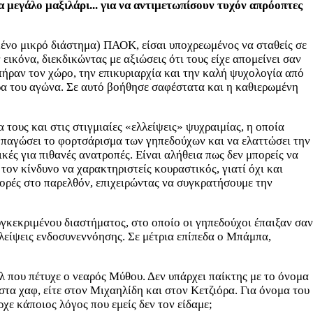
 μεγάλο μαξιλάρι... για να αντιμετωπίσουν τυχόν απρόοπτες
μένο μικρό διάστημα) ΠΑΟΚ, είσαι υποχρεωμένος να σταθείς σε
ικόνα, διεκδικώντας με αξιώσεις ότι τους είχε απομείνει σαν
πήραν τον χώρο, την επικυριαρχία και την καλή ψυχολογία από
ίρα του αγώνα. Σε αυτό βοήθησε σαφέστατα και η καθιερωμένη
ους και στις στιγμιαίες «ελλείψεις» ψυχραιμίας, η οποία
να παγώσει το φορτσάρισμα των γηπεδούχων και να ελαττώσει την
ές για πιθανές ανατροπές. Είναι αλήθεια πως δεν μπορείς να
τον κίνδυνο να χαρακτηριστείς κουραστικός, γιατί όχι και
 φορές στο παρελθόν, επιχειρώντας να συγκρατήσουμε την
γκεκριμένου διαστήματος, στο οποίο οι γηπεδούχοι έπαιξαν σαν
λείψεις ενδοσυνεννόησης. Σε μέτρια επίπεδα ο Μπάμπα,
ολ που πέτυχε ο νεαρός Μύθου. Δεν υπάρχει παίκτης με το όνομα
 στα χαφ, είτε στον Μιχαηλίδη και στον Κετζιόρα. Για όνομα του
ε κάποιος λόγος που εμείς δεν τον είδαμε;