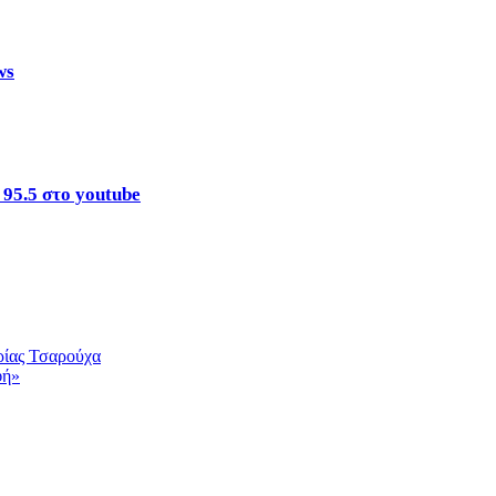
ws
95.5 στο youtube
υρίας Τσαρούχα
φή»