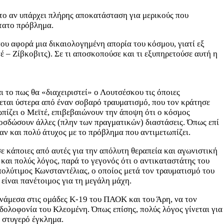
 το αν υπάρχει πλήρης αποκατάσταση για μερικούς που
ότατο πρόβλημα.
που αφορά μια δικαιολογημένη απορία του κόσμου, γιατί εξ
 – Ζίβκοβιτς). Σε τι αποσκοπούσε και τι εξυπηρετούσε αυτή η
ι το πως θα «διαχειριστεί» ο Λουτσέσκου τις όποιες
ρχεται ύστερα από έναν σοβαρό τραυματισμό, που τον κράτησε
πίζει ο Μεϊτέ, επιβεβαιώνουν την άποψη ότι ο κόσμος
ροσδώσουν άλλες (πλην των πραγματικών) διαστάσεις. Όπως επί
αν και πολύ άτυχος με το πρόβλημα που αντιμετωπίζει.
ε κάποιες από αυτές για την απόλυτη θεραπεία και αγωνιστική
 και πολύς λόγος, παρά το γεγονός ότι ο αντικαταστάτης του
πολύτιμος Κωνσταντέλιας, ο οποίος μετά τον τραυματισμό του
είναι πανέτοιμος για τη μεγάλη μάχη.
ανάμεσα στις ομάδες Κ-19 του ΠΑΟΚ και του Άρη, να τον
δολοφονία του Κλεομένη. Όπως επίσης, πολύς λόγος γίνεται για
 στυγερό έγκλημα.