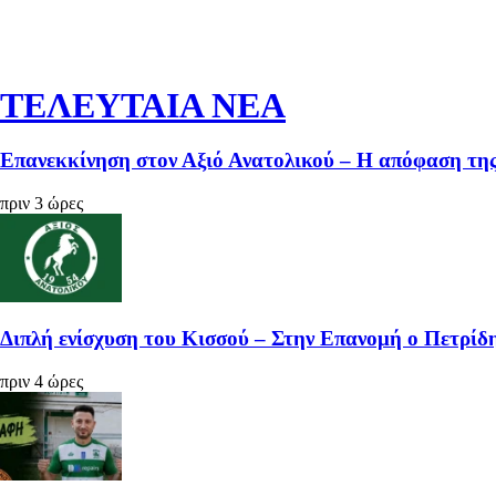
ΤΕΛΕΥΤΑΙΑ ΝΕΑ
Επανεκκίνηση στον Αξιό Ανατολικού – Η απόφαση της
πριν 3 ώρες
Διπλή ενίσχυση του Κισσού – Στην Επανομή ο Πετρίδη
πριν 4 ώρες