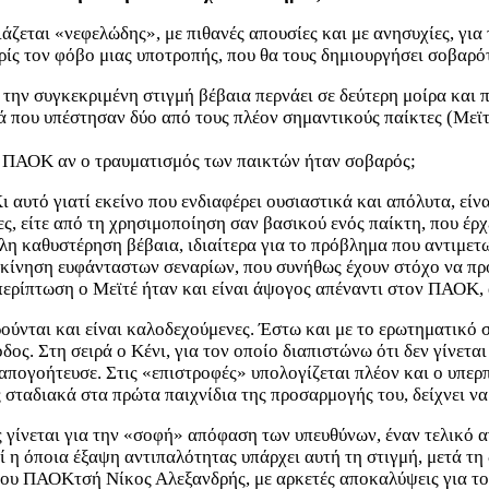
ζεται «νεφελώδης», με πιθανές απουσίες και με ανησυχίες, για
ρίς τον φόβο μιας υποτροπής, που θα τους δημιουργήσει σοβαρ
την συγκεκριμένη στιγμή βέβαια περνάει σε δεύτερη μοίρα και 
 που υπέστησαν δύο από τους πλέον σημαντικούς παίκτες (Μεϊτέ
 ΠΑΟΚ αν ο τραυματισμός των παικτών ήταν σοβαρός;
 αυτό γιατί εκείνο που ενδιαφέρει ουσιαστικά και απόλυτα, είνα
ίες, είτε από τη χρησιμοποίηση σαν βασικού ενός παίκτη, που έ
η καθυστέρηση βέβαια, ιδιαίτερα για το πρόβλημα που αντιμετω
διακίνηση ευφάνταστων σεναρίων, που συνήθως έχουν στόχο να π
περίπτωση ο Μεϊτέ ήταν και είναι άψογος απέναντι στον ΠΑΟΚ, 
ούνται και είναι καλοδεχούμενες. Έστω και με το ερωτηματικό σ
ος. Στη σειρά ο Κένι, για τον οποίο διαπιστώνω ότι δεν γίνεται
 απογοήτευσε. Στις «επιστροφές» υπολογίζεται πλέον και ο υπερ
σταδιακά στα πρώτα παιχνίδια της προσαρμογής του, δείχνει να 
ς γίνεται για την «σοφή» απόφαση των υπευθύνων, έναν τελικό 
η όποια έξαψη αντιπαλότητας υπάρχει αυτή τη στιγμή, μετά τη 
ρου ΠΑΟΚτσή Νίκος Αλεξανδρής, με αρκετές αποκαλύψεις για το