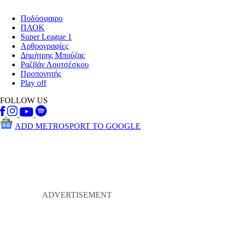
Ποδόσφαιρο
ΠΑΟΚ
Super League 1
Αρθρογραφίες
Δημήτρης Μπούζας
Ραζβάν Λουτσέσκου
Προπονητής
Play off
FOLLOW US
ADD METROSPORT TO GOOGLE