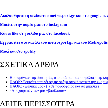
Ακολουθήστε τη σελίδα του metrosport
.gr
και στο google
ne
Μπείτε στην παρέα μας στο instagram
Κάντε like
στη σελίδα μας στο facebook
Εγγραφείτε στο κανάλι του metrosport
.gr
και του Metropolis
Μαζί και στο spotify
ΣΧΕΤΙΚΑ ΑΡΘΡΑ
Η «παράγκα» της διαιτησίας στο μπάσκετ και ο «ρόλος» της κ
ΠΑΟΚ: Ξεκινάει τα πλέι οφ με στόχο αποκλειστικά την «κορυ
ΠΑΟΚ: «Ξεσηκωμός» (!) σε ποδόσφαιρο και σε μπάσκετ
«Αποχαιρετώντας» μια «βασίλισσα»
ΔΕΙΤΕ ΠΕΡΙΣΣΟΤΕΡΑ