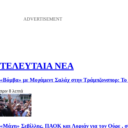
ΤΕΛΕΥΤΑΙΑ ΝΕΑ
«Βόμβα» με Μοχάμεντ Σαλάχ στην Τράμπζονσπορ: Το 
πριν 8 λεπτά
«Μάχη» Σεβίλλης, ΠΑΟΚ και Λοριάν για τον Ούρε , σ