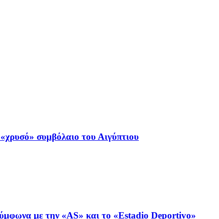
«χρυσό» συμβόλαιο του Αιγύπτιου
ύμφωνα με την «AS» και το «Estadio Deportivo»