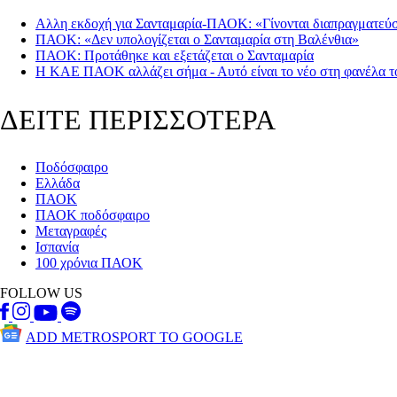
Αλλη εκδοχή για Σανταμαρία-ΠΑΟΚ: «Γίνονται διαπραγματεύσε
ΠΑΟΚ: «Δεν υπολογίζεται ο Σανταμαρία στη Βαλένθια»
ΠΑΟΚ: Προτάθηκε και εξετάζεται ο Σανταμαρία
Η ΚΑΕ ΠΑΟΚ αλλάζει σήμα - Αυτό είναι το νέο στη φανέλα τ
ΔΕΙΤΕ ΠΕΡΙΣΣΟΤΕΡΑ
Ποδόσφαιρο
Ελλάδα
ΠΑΟΚ
ΠΑΟΚ ποδόσφαιρο
Μεταγραφές
Ισπανία
100 χρόνια ΠΑΟΚ
FOLLOW US
ADD METROSPORT TO GOOGLE