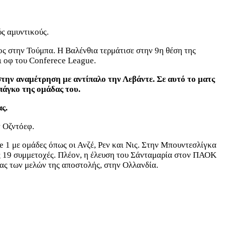
ς αμυντικούς.
ρος στην Τούμπα. Η Βαλένθια τερμάτισε στην 9η θέση της
ι οφ του Conferece League.
στην αναμέτρηση με αντίπαλο την Λεβάντε. Σε αυτό το ματς
 πάγκο της ομάδας του.
ς.
 Οζντόεφ.
e 1 με ομάδες όπως οι Ανζέ, Ρεν και Νις. Στην Μπουντεσλίγκα
ς 19 συμμετοχές. Πλέον, η έλευση του Σάνταμαρία στον ΠΑΟΚ
ίας των μελών της αποστολής, στην Ολλανδία.