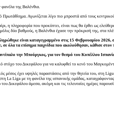
 φανέλα της Βαλένθια.
ό Πρωτάθλημα. Αγωνίζεται λίγο πιο μπροστά από τους κεντρικού
ίρι, η πληροφορία που προκύπτει, είναι πως θα έρθει ως ελεύθε
όλις δύο βαθμούς, η Βαλένθια έχασε την πρόκρισή της, στα πλέ
οκληρώθηκε είναι καταγεγραμμένο στις 15 Φεβρουαρίου 2026, 
ε, σε όλα τα επίσημα παιχνίδια που ακολούθησαν, κάθισε στον
 αντίπαλο την Μπούργκος, για τον θεσμό του Κυπέλλου Ισπανία
ό στόχο του Δικεφάλου για να καλυφθεί το κενό του Μαγκομέντ
ός μέσος έχει υψηλές παραστάσεις από την θητεία του, στη Ligu
στη La Liga με τη φανέλα της ισπανικής ομάδας, καταγράφοντα
ρ του Δικεφάλου άμεσα, ακόμη και τις τελευταίες ημέρες παρουσ