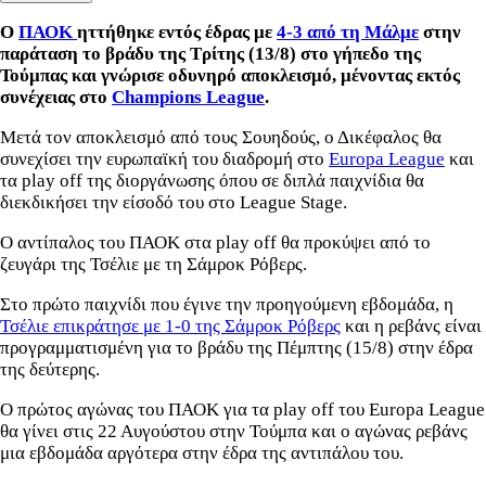
Ο
ΠΑΟΚ
ηττήθηκε εντός έδρας με
4-3 από τη Μάλμε
στην
παράταση το βράδυ της Τρίτης (13/8) στο γήπεδο της
Τούμπας και γνώρισε οδυνηρό αποκλεισμό, μένοντας εκτός
συνέχειας στο
Champions League
.
Μετά τον αποκλεισμό από τους Σουηδούς, ο Δικέφαλος θα
συνεχίσει την ευρωπαϊκή του διαδρομή στο
Europa League
και
τα play off της διοργάνωσης όπου σε διπλά παιχνίδια θα
διεκδικήσει την είσοδό του στο League Stage.
Ο αντίπαλος του ΠΑΟΚ στα play off θα προκύψει από το
ζευγάρι της Τσέλιε με τη Σάμροκ Ρόβερς.
Στο πρώτο παιχνίδι που έγινε την προηγούμενη εβδομάδα, η
Τσέλιε επικράτησε με 1-0 της Σάμροκ Ρόβερς
και η ρεβάνς είναι
προγραμματισμένη για το βράδυ της Πέμπτης (15/8) στην έδρα
της δεύτερης.
Ο πρώτος αγώνας του ΠΑΟΚ για τα play off του Europa League
θα γίνει στις 22 Αυγούστου στην Τούμπα και ο αγώνας ρεβάνς
μια εβδομάδα αργότερα στην έδρα της αντιπάλου του.