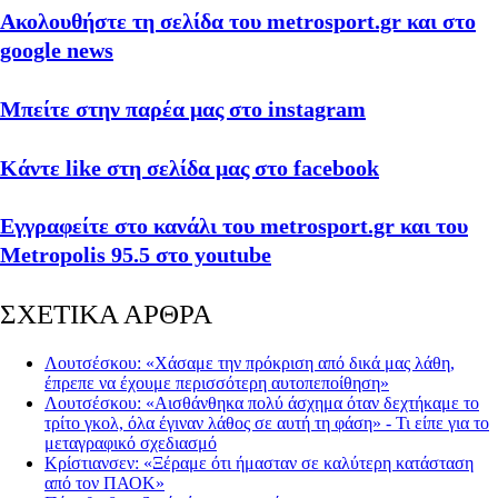
Ακολουθήστε τη σελίδα του metrosport.gr και στο
google news
Μπείτε στην παρέα μας στο instagram
Κάντε like στη σελίδα μας στο facebook
Εγγραφείτε στο κανάλι του metrosport.gr και του
Metropolis 95.5 στο youtube
ΣΧΕΤΙΚΑ ΑΡΘΡΑ
Λουτσέσκου: «Χάσαμε την πρόκριση από δικά μας λάθη,
έπρεπε να έχουμε περισσότερη αυτοπεποίθηση»
Λουτσέσκου: «Αισθάνθηκα πολύ άσχημα όταν δεχτήκαμε το
τρίτο γκολ, όλα έγιναν λάθος σε αυτή τη φάση» - Τι είπε για το
μεταγραφικό σχεδιασμό
Κρίστιανσεν: «Ξέραμε ότι ήμασταν σε καλύτερη κατάσταση
από τον ΠΑΟΚ»