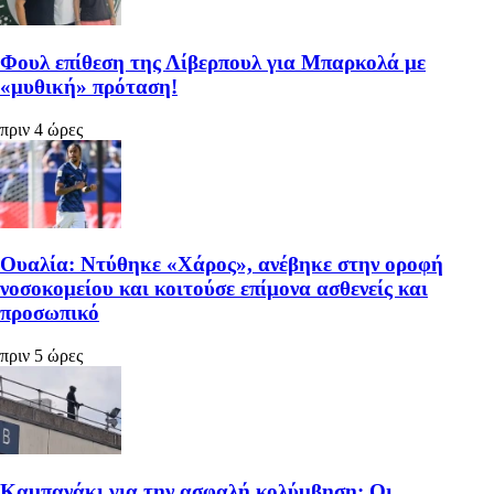
Φουλ επίθεση της Λίβερπουλ για Μπαρκολά με
«μυθική» πρόταση!
πριν 4 ώρες
Ουαλία: Ντύθηκε «Χάρος», ανέβηκε στην οροφή
νοσοκομείου και κοιτούσε επίμονα ασθενείς και
προσωπικό
πριν 5 ώρες
Καμπανάκι για την ασφαλή κολύμβηση: Οι