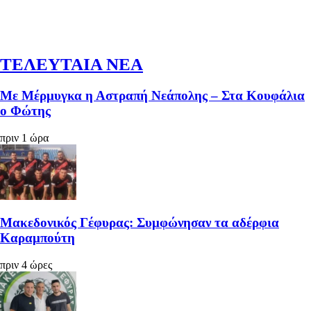
ΤΕΛΕΥΤΑΙΑ ΝΕΑ
Με Μέρμυγκα η Αστραπή Νεάπολης – Στα Κουφάλια
ο Φώτης
πριν 1 ώρα
Μακεδονικός Γέφυρας: Συμφώνησαν τα αδέρφια
Καραμπούτη
πριν 4 ώρες