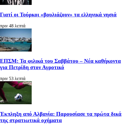
Γιατί οι Τούρκοι «βουλιάζουν» τα ελληνικά νησιά
πριν 48 λεπτά
ΕΠΣΜ: Τα φιλικά του Σαββάτου – Νέα καθήκοντα
για Πετρίδη στον Αγροτικό
πριν 53 λεπτά
Έκπληξη από Αλβανία: Παρουσίασε τα πρώτα δικά
της στρατιωτικά οχήματα