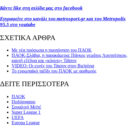
Κάντε like στη σελίδα μας στο facebook
Εγγραφείτε στο κανάλι του metrosport.gr και του Metropolis
95.5 στο youtube
ΣΧΕΤΙΚΑ ΑΡΘΡΑ
Με νέα πρόσωπα η προπόνηση του ΠΑΟΚ
ΠΑΟΚ-Σλάβια, η παρακάμερα: Πάγκος γεμάτος Λουτσέσκου,
καυτή εξέδρα και «κόουτς» Τάϊσον
VIDEO: Οι ευχές του Τάισον στον Βιεϊρίνια
Το ευρωπαϊκό ταξίδι του ΠΑΟΚ με αριθμούς
ΔΕΙΤΕ ΠΕΡΙΣΣΟΤΕΡΑ
ΠΑΟΚ
Ποδόσφαιρο
Σουαλιχό Μεϊτέ
Super League 1
UEFA
Europa League