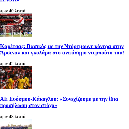
πριν 40 λεπτά
Καρέτσας: Βασικός με την Ντόρτμουντ κόντρα στην
Άρσεναλ και γκολάρα στο ανεπίσημο ντεμπούτο του!
πριν 45 λεπτά
ΑΕ Ευόσμου-Κάκογλου: «Συνεχίζουμε με την ίδια
προσήλωση στον στόχο»
πριν 48 λεπτά