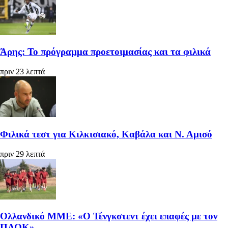
Άρης: Το πρόγραμμα προετοιμασίας και τα φιλικά
πριν 23 λεπτά
Φιλικά τεστ για Κιλκισιακό, Καβάλα και Ν. Αμισό
πριν 29 λεπτά
Ολλανδικό ΜΜΕ: «Ο Τένγκστεντ έχει επαφές με τον
ΠΑΟΚ»