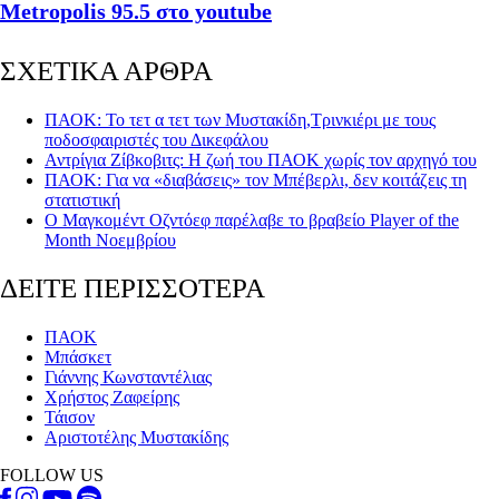
Metropolis 95.5 στο youtube
ΣΧΕΤΙΚΑ ΑΡΘΡΑ
ΠΑΟΚ: Το τετ α τετ των Μυστακίδη,Τρινκιέρι με τους
ποδοσφαιριστές του Δικεφάλου
Αντρίγια Ζίβκοβιτς: Η ζωή του ΠΑΟΚ χωρίς τον αρχηγό του
ΠΑΟΚ: Για να «διαβάσεις» τον Μπέβερλι, δεν κοιτάζεις τη
στατιστική
Ο Μαγκομέντ Οζντόεφ παρέλαβε το βραβείο Player of the
Month Νοεμβρίου
ΔΕΙΤΕ ΠΕΡΙΣΣΟΤΕΡΑ
ΠΑΟΚ
Μπάσκετ
Γιάννης Κωνσταντέλιας
Χρήστος Ζαφείρης
Τάισον
Αριστοτέλης Μυστακίδης
FOLLOW US