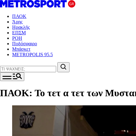
ΠΑΟΚ
Άρης
Ηρακλής
ΕΠΣΜ
ΡΟΗ
Ποδόσφαιρο
Μπάσκετ
METROPOLIS 95.5
ΠΑΟΚ: Το τετ α τετ των Μυστακ