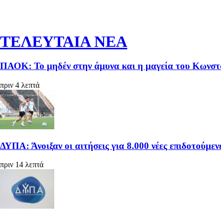
ΤΕΛΕΥΤΑΙΑ ΝΕΑ
ΠΑΟΚ: Το μηδέν στην άμυνα και η μαγεία του Κωνστα
πριν 4 λεπτά
ΔΥΠΑ: Άνοιξαν οι αιτήσεις για 8.000 νέες επιδοτούμεν
πριν 14 λεπτά