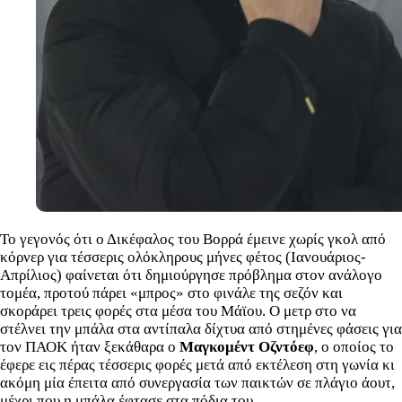
Το γεγονός ότι ο Δικέφαλος του Βορρά έμεινε χωρίς γκολ από
κόρνερ για τέσσερις ολόκληρους μήνες φέτος (Ιανουάριος-
Απρίλιος) φαίνεται ότι δημιούργησε πρόβλημα στον ανάλογο
τομέα, προτού πάρει «μπρος» στο φινάλε της σεζόν και
σκοράρει τρεις φορές στα μέσα του Μάϊου. Ο μετρ στο να
στέλνει την μπάλα στα αντίπαλα δίχτυα από στημένες φάσεις για
τον ΠΑΟΚ ήταν ξεκάθαρα ο
Μαγκομέντ Οζντόεφ
, ο οποίος το
έφερε εις πέρας τέσσερις φορές μετά από εκτέλεση στη γωνία κι
ακόμη μία έπειτα από συνεργασία των παικτών σε πλάγιο άουτ,
μέχρι που η μπάλα έφτασε στα πόδια του.