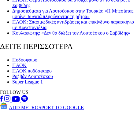
Σαββίδης
Δημοσιεύματα για Λουτσέσκου στην Τουρκία: «Η Μπεσίκτας
μπαίνει δυνατά πληρώνοντας τη ρήτρα»
ΠΑΟΚ: Σπασμωδικές αντιδράσεις και επικίνδυνο παρασκήνιο
με Κωνσταντέλια
Κουλακιώτης: «Δεν θα διώξει τον Λουτσέσκου ο Σαββίδης»
ΔΕΙΤΕ ΠΕΡΙΣΣΟΤΕΡΑ
Ποδόσφαιρο
ΠΑΟΚ
ΠΑΟΚ ποδόσφαιρο
Ραζβάν Λουτσέσκου
Super League 1
FOLLOW US
ADD METROSPORT TO GOOGLE