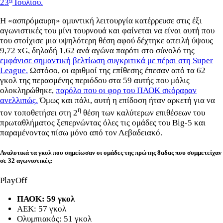
23
Ιουλίου.
Η «ασπρόμαυρη» αμυντική λειτουργία κατέρρευσε στις έξι
αγωνιστικές του μίνι τουρνουά και φαίνεται να είναι αυτή που
του στοίχισε μια υψηλότερη θέση αφού δέχτηκε απειλή ύψους
9,72 xG, δηλαδή 1,62 ανά αγώνα παρότι στο σύνολό της
εμφάνισε σημαντική βελτίωση συγκριτικά με πέρσι στη Super
League.
Ωστόσο, οι αριθμοί της επίθεσης έπεσαν από τα 62
γκολ της περασμένης περιόδου στα 59 αυτής που μόλις
ολοκληρώθηκε,
παρόλο που οι φορ του ΠΑΟΚ σκόραραν
ανελλιπώς.
Όμως και πάλι, αυτή η επίδοση ήταν αρκετή για να
η
τον τοποθετήσει στη 2
θέση των καλύτερων επιθέσεων του
πρωταθλήματος ξεπερνώντας όλες τις ομάδες του Big-5 και
παραμένοντας πίσω μόνο από τον Λεβαδειακό.
Αναλυτικά τα γκολ που σημείωσαν οι ομάδες της πρώτης 8αδας που συμμετείχαν
σε 32 αγωνιστικές:
PlayOff
ΠΑΟΚ: 59 γκολ
ΑΕΚ: 57 γκολ
Ολυμπιακός: 51 γκολ