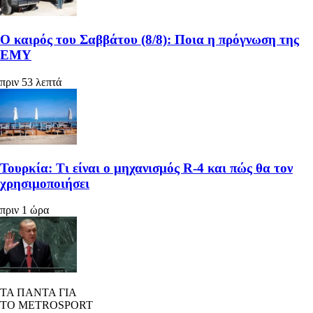
Ο καιρός του Σαββάτου (8/8): Ποια η πρόγνωση της
ΕΜΥ
πριν 53 λεπτά
Τουρκία: Τι είναι ο μηχανισμός R-4 και πώς θα τον
χρησιμοποιήσει
πριν 1 ώρα
ΤΑ ΠΑΝΤΑ ΓΙΑ
ΤΟ METROSPORT