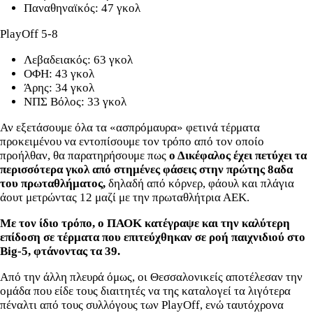
Παναθηναϊκός: 47 γκολ
PlayOff 5-8
Λεβαδειακός: 63 γκολ
ΟΦΗ: 43 γκολ
Άρης: 34 γκολ
ΝΠΣ Βόλος: 33 γκολ
Αν εξετάσουμε όλα τα «ασπρόμαυρα» φετινά τέρματα
προκειμένου να εντοπίσουμε τον τρόπο από τον οποίο
προήλθαν, θα παρατηρήσουμε πως
ο Δικέφαλος έχει πετύχει τα
περισσότερα γκολ από στημένες φάσεις στην πρώτης 8αδα
του πρωταθλήματος,
δηλαδή από κόρνερ, φάουλ και πλάγια
άουτ μετρώντας 12 μαζί με την πρωταθλήτρια ΑΕΚ.
Με τον ίδιο τρόπο, ο ΠΑΟΚ κατέγραψε και την καλύτερη
επίδοση σε τέρματα που επιτεύχθηκαν σε ροή παιχνιδιού στο
Big-5, φτάνοντας τα 39.
Από την άλλη πλευρά όμως, οι Θεσσαλονικείς αποτέλεσαν την
ομάδα που είδε τους διαιτητές να της καταλογεί τα λιγότερα
πέναλτι από τους συλλόγους των PlayOff, ενώ ταυτόχρονα