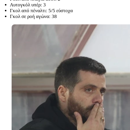
Αυτογκόλ υπέρ: 3
Γκολ από πέναλτι: 5/5 εύστοχα
Γκολ σε ροή αγώνα: 38