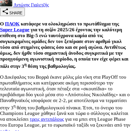
Αντώνης Γιαλετζής
SHARE
Ο
ΠΑΟΚ
κατάφερε να ολοκληρώσει το πρωτάθλημα της
Super League
για τη σεζόν 2025/26 έχοντας την καλύτερη
επίθεση στο Big-5 ενώ ταυτόχρονα καμία από τις
συγκεκριμένες ομάδες δεν τον ξεπέρασε στον αριθμό γκολ
τόσο από στημένες φάσεις όσο και σε ροή αγώνα. Αντιθέτως
όμως, δεν ήρθε τόσο σημαντική άνοδος συγκριτικά με την
προηγούμενη αγωνιστική περίοδο, η οποία τον είχε φέρει και
η
πάλι στην 3
θέση της βαθμολογίας.
Ο Δικέφαλος του Βορρά έκανε μόλις μία νίκη στα PlayOff του
πρωταθλήματος και κατέρρευσε ακόμη περισσότερο την
τελευταία αγωνιστική, όταν πέταξε στα «σκουπίδια» το
προβάδισμα δύο γκολ μέσα στο «Απόστολος Νικολαΐδης» και ο
Παναθηναϊκός ισοφάρισε σε 2-2, με αποτέλεσμα να τερματίσει
η
στην 3
θέση του βαθμολογικού πίνακα. Έτσι, το όνειρο του
Champions League χάθηκε ξανά και τώρα ο σύλλογος καλείται
να αποκλείσει
τρεις αντιπάλους
για να μπει στη League Phase
του Europa League, με το ευρωπαϊκό ταξίδι να ξεκινάει από την
η