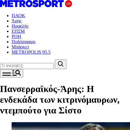
ΠΑΟΚ
Άρης
Ηρακλής
ΕΠΣΜ
ΡΟΗ
Ποδόσφαιρο
Μπάσκετ
METROPOLIS 95.5
Πανσερραϊκός-Άρης: Η
ενδεκάδα των κιτρινόμαυρων,
ντεμπούτο για Σίστο