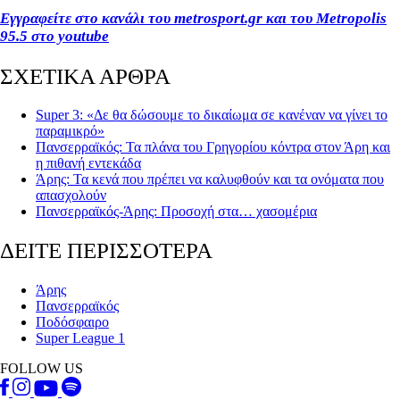
Εγγραφείτε στο κανάλι του metrosport.gr και του Metropolis
95.5 στο youtube
ΣΧΕΤΙΚΑ ΑΡΘΡΑ
Super 3: «Δε θα δώσουμε το δικαίωμα σε κανέναν να γίνει το
παραμικρό»
Πανσερραϊκός: Τα πλάνα του Γρηγορίου κόντρα στον Άρη και
η πιθανή εντεκάδα
Άρης: Τα κενά που πρέπει να καλυφθούν και τα ονόματα που
απασχολούν
Πανσερραϊκός-Άρης: Προσοχή στα… χασομέρια
ΔΕΙΤΕ ΠΕΡΙΣΣΟΤΕΡΑ
Άρης
Πανσερραϊκός
Ποδόσφαιρο
Super League 1
FOLLOW US