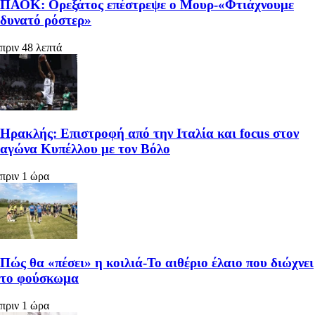
ΠΑΟΚ: Ορεξάτος επέστρεψε ο Μουρ-«Φτιάχνουμε
δυνατό ρόστερ»
πριν 48 λεπτά
Ηρακλής: Επιστροφή από την Ιταλία και focus στον
αγώνα Κυπέλλου με τον Βόλο
πριν 1 ώρα
Πώς θα «πέσει» η κοιλιά-Το αιθέριο έλαιο που διώχνει
το φούσκωμα
πριν 1 ώρα