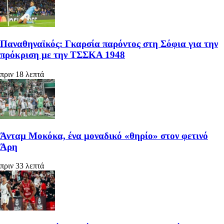
Παναθηναϊκός: Γκαρσία παρόντος στη Σόφια για την
πρόκριση με την ΤΣΣΚΑ 1948
πριν 18 λεπτά
Άνταμ Μοκόκα, ένα μοναδικό «θηρίο» στον φετινό
Άρη
πριν 33 λεπτά