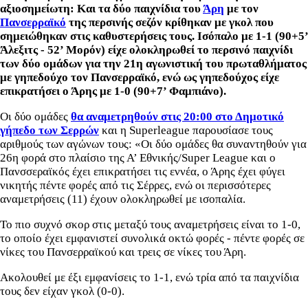
αξιοσημείωτη: Και τα δύο παιχνίδια του
Άρη
με τον
Πανσερραϊκό
της περσινής σεζόν κρίθηκαν με γκολ που
σημειώθηκαν στις καθυστερήσεις τους. Ισόπαλο με 1-1 (90+5’
Άλεξιτς - 52’ Μορόν) είχε ολοκληρωθεί το περσινό παιχνίδι
των δύο ομάδων για την 21η αγωνιστική του πρωταθλήματος
με γηπεδούχο τον Πανσερραϊκό, ενώ ως γηπεδούχος είχε
επικρατήσει ο Άρης με 1-0 (90+7’ Φαμπιάνο).
Οι δύο ομάδες
θα αναμετρηθούν στις 20:00 στο Δημοτικό
γήπεδο των Σερρών
και η Superleague παρουσίασε τους
αριθμούς των αγώνων τους: «Οι δύο ομάδες θα συναντηθούν για
26η φορά στο πλαίσιο της Α’ Εθνικής/Super League και ο
Πανσσεραϊκός έχει επικρατήσει τις εννέα, ο Άρης έχει φύγει
νικητής πέντε φορές από τις Σέρρες, ενώ οι περισσότερες
αναμετρήσεις (11) έχουν ολοκληρωθεί με ισοπαλία.
Το πιο συχνό σκορ στις μεταξύ τους αναμετρήσεις είναι το 1-0,
το οποίο έχει εμφανιστεί συνολικά οκτώ φορές - πέντε φορές σε
νίκες του Πανσερραϊκού και τρεις σε νίκες του Άρη.
Ακολουθεί με έξι εμφανίσεις το 1-1, ενώ τρία από τα παιχνίδια
τους δεν είχαν γκολ (0-0).