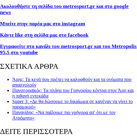
Ακολουθήστε τη σελίδα του
metrosport
.
gr
και στο
google
news
Μπείτε στην παρέα μας στο
instagram
Κάντε
like
στη σελίδα μας στο
facebook
Εγγραφείτε στο κανάλι του metrosport.gr και του Metropolis
95.5 στο youtube
ΣΧΕΤΙΚΑ ΑΡΘΡΑ
Άρης: Τα κενά που πρέπει να καλυφθούν και τα ονόματα που
απασχολούν
Πανσερραϊκός: Τα πλάνα του Γρηγορίου κόντρα στον Άρη και
η πιθανή εντεκάδα
Super 3: «Δε θα δώσουμε το δικαίωμα σε κανέναν να γίνει το
παραμικρό»
Παναγίδης: «Να παίξουμε πιο γρήγορα απ' ότι με τον
Ατρόμητο»
ΔΕΙΤΕ ΠΕΡΙΣΣΟΤΕΡΑ