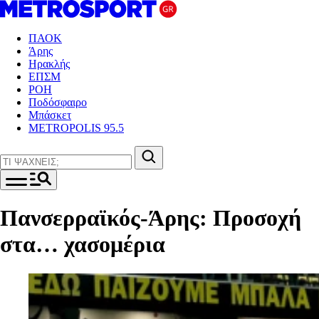
ΠΑΟΚ
Άρης
Ηρακλής
ΕΠΣΜ
ΡΟΗ
Ποδόσφαιρο
Μπάσκετ
METROPOLIS 95.5
Πανσερραϊκός-Άρης: Προσοχή
στα… χασομέρια