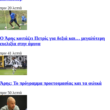
πριν 20 λεπτά
Ο Άρης κοιτάζει Πετρίς για δεξιά και… μεγαλύτερη
ευελιξία στην άμυνα
πριν 41 λεπτά
Άρης: Το πρόγραμμα προετοιμασίας και τα φιλικά
πριν 50 λεπτά