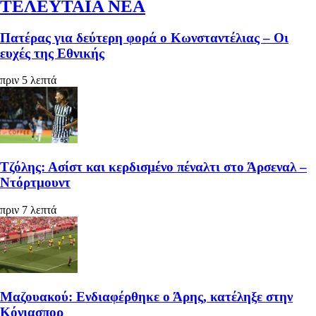
ΤΕΛΕΥΤΑΙΑ ΝΕΑ
Πατέρας για δεύτερη φορά ο Κωνσταντέλιας – Οι
ευχές της Εθνικής
πριν 5 λεπτά
Τζόλης: Ασίστ και κερδισμένο πέναλτι στο Άρσεναλ –
Ντόρτμουντ
πριν 7 λεπτά
Μαζουακού: Ενδιαφέρθηκε ο Άρης, κατέληξε στην
Κόνιασπορ