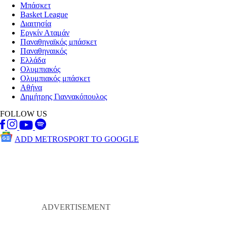
Μπάσκετ
Basket League
Διαιτησία
Εργκίν Αταμάν
Παναθηναϊκός μπάσκετ
Παναθηναικός
Ελλάδα
Ολυμπιακός
Ολυμπιακός μπάσκετ
Αθήνα
Δημήτρης Γιαννακόπουλος
FOLLOW US
ADD METROSPORT TO GOOGLE