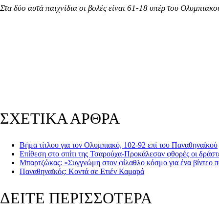
Στα δύο αυτά παιχνίδια οι βολές είναι 61-18 υπέρ του Ολυμπιακ
ΣΧΕΤΙΚΑ ΑΡΘΡΑ
Βήμα τίτλου για τον Ολυμπιακό, 102-92 επί του Παναθηναϊκού
Επίθεση στο σπίτι της Τσαρούχα-Προκάλεσαν φθορές οι δράστ
Μπαρτζώκας: «Συγγνώμη στον φίλαθλο κόσμο για ένα βίντεο 
Παναθηναϊκός: Κοντά σε Ετιέν Καμαρά
ΔΕΙΤΕ ΠΕΡΙΣΣΟΤΕΡΑ