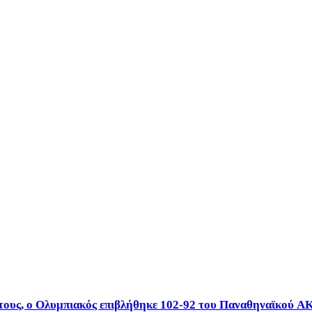
πόντους, ο Ολυμπιακός επιβλήθηκε 102-92 του Παναθηναϊκού