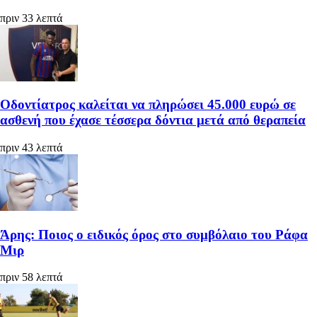
πριν 33 λεπτά
Οδοντίατρος καλείται να πληρώσει 45.000 ευρώ σε
ασθενή που έχασε τέσσερα δόντια μετά από θεραπεία
πριν 43 λεπτά
Άρης: Ποιος ο ειδικός όρος στο συμβόλαιο του Ράφα
Μιρ
πριν 58 λεπτά