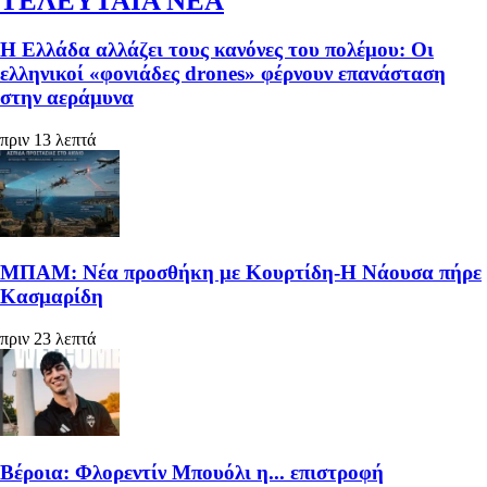
ΤΕΛΕΥΤΑΙΑ ΝΕΑ
Η Ελλάδα αλλάζει τους κανόνες του πολέμου: Οι
ελληνικοί «φονιάδες drones» φέρνουν επανάσταση
στην αεράμυνα
πριν 13 λεπτά
ΜΠΑΜ: Νέα προσθήκη με Κουρτίδη-Η Νάουσα πήρε
Κασμαρίδη
πριν 23 λεπτά
Βέροια: Φλορεντίν Μπουόλι η... επιστροφή