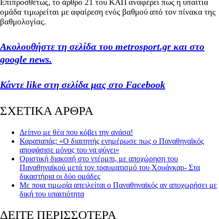
Επιπροσθέτως, το άρθρο 21 του ΚΑΠ αναφέρει πως η υπαίτια
ομάδα τιμωρείται με αφαίρεση ενός βαθμού από τον πίνακα της
βαθμολογίας.
Ακολουθήστε τη σελίδα του metrosport.gr και στο
google news.
Κάντε like στη σελίδα μας στο Facebook
ΣΧΕΤΙΚΑ ΑΡΘΡΑ
Δείπνο με θέα που κόβει την ανάσα!
Καραπαπάς: «Ο διαιτητής ενημέρωσε πως ο Παναθηναϊκός
αποφάσισε μόνος του να φύγει»
Οριστική διακοπή στο ντέρμπι, με αποχώρηση του
Παναθηναϊκού μετά τον τραυματισμό του Χουάνκαρ- Στα
δικαστήρια οι δύο ομάδες
Με ποια τιμωρία απειλείται ο Παναθηναϊκός αν αποχωρήσει με
δική του υπαιτιότητα
ΔΕΙΤΕ ΠΕΡΙΣΣΟΤΕΡΑ