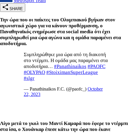
Metrosport Team
SHARE
Την ώρα που οι παίκτες του Ολυμπιακού βγήκαν στον
αγωνιστικό χώρο για να κάνουν προθέρμανση, ο
Παναθηναϊκός ενημέρωσε στα social media ότι έχει
συμπληρωθεί μια ώρα αγώνα και η ομάδα παραμένει στα
αποδυτήρια.
Συμπληρώθηκε μια ώρα από τη διακοπή
στο ντέρμπι. Η ομάδα μας παραμένει στα
αποδυτήρια…
#Panathinaikos
#PAOFC
#OLYPAO
#StoiximanSuperLeague
#slgr
— Panathinaikos F.C. (@paofc_)
October
22, 2023
Λίγο μετά το γκολ του Μαντί Καμαρά που έφερε το ντέρμπι
στα ίσα, ο Χουάνκαρ έπεσε κάτω την ώρα που έκανε