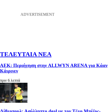
ΤΕΛΕΥΤΑΙΑ ΝΕΑ
ΑΕΚ: Περιήγηση στην ALLWYN ARENA για Κάαν
Κάιρινεν
πριν 6 λεπτά
Λίβερπουλ: Ασύλληπτο deal με τον Τζεφ Μπέζος-