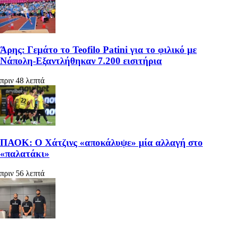
Άρης: Γεμάτο το Teofilo Patini για το φιλικό με
Νάπολη-Εξαντλήθηκαν 7.200 εισιτήρια
πριν 48 λεπτά
ΠΑΟΚ: Ο Χάτζινς «αποκάλυψε» μία αλλαγή στο
«παλατάκι»
πριν 56 λεπτά