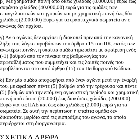
β) Με χρηματική ποινή από οκτώ χιλιάδες (8.000,00) ευρώ έως
σαράντα χιλιάδες (40.000,00) ευρώ για τις ομάδες των
επαγγελματικών κατηγοριών και με χρηματική ποινή έως δύο
χιλιάδες (2.000,00) Ευρώ για τα ερασιτεχνικά σωματεία αν ο
αγώνας δεν αρχίσει.
γ) Αν ο αγώνας δεν αρχίσει ή διακοπεί πριν από την κανονική
λήξη του, λόγω παραβάσεων του άρθρου 15 του ΠΚ, εκτός των
ανωτέρω ποινών, η υπαίτια ομάδα τιμωρείται με αφαίρεση ενός
(-1) βαθμού από τον πίνακα της βαθμολογίας του
πρωταθλήματος που συμμετέχει και τις λοιπές ποινές που
προβλέπονται στο αυτό άρθρο (15) του Πειθαρχικού Κώδικα.
δ) Εάν μία ομάδα αποχωρήσει από έναν αγώνα μετά την έναρξή
του, με αφαίρεση πέντε (5) βαθμών από την τρέχουσα και πέντε
(5) βαθμών από την επόμενη αγωνιστική περίοδο και χρηματική
ποινή από είκοσι (20.000) έως διακόσιες χιλιάδες (200.000)
Ευρώ για τις ΠΑΕ και έως δύο χιλιάδες (2.000) ευρώ για τα
σωματεία. Σε αυτή την περίπτωση η υπαίτια ομάδα δεν
δικαιούται μερίδιο από τις εισπράξεις του αγώνα, το οποίο
περιέρχεται στη διοργανώτρια.
ΣΧΕΤΙΚΑ ΑΡΘΡΑ