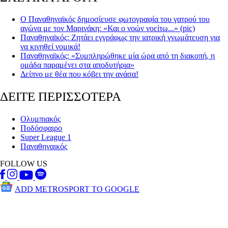
Ο Παναθηναϊκός δημοσίευσε φωτογραφία του γατρού του
αγώνα με τον Μαρινάκη: «Και ο νοών νοείτω...» (pic)
Παναθηναϊκός: Ζητάει εγγράφως την ιατρική γνωμάτευση για
να κινηθεί νομικά!
Παναθηναϊκός: «Συμπληρώθηκε μία ώρα από τη διακοπή, η
ομάδα παραμένει στα αποδυτήρια»
Δείπνο με θέα που κόβει την ανάσα!
ΔΕΙΤΕ ΠΕΡΙΣΣΟΤΕΡΑ
Ολυμπιακός
Ποδόσφαιρο
Super League 1
Παναθηναικός
FOLLOW US
ADD METROSPORT TO GOOGLE