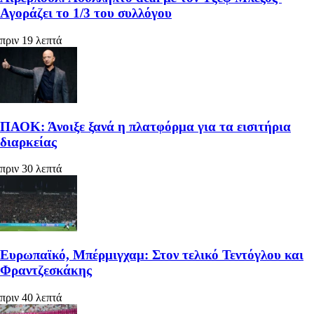
Αγοράζει το 1/3 του συλλόγου
πριν 19 λεπτά
ΠΑΟΚ: Άνοιξε ξανά η πλατφόρμα για τα εισιτήρια
διαρκείας
πριν 30 λεπτά
Ευρωπαϊκό, Μπέρμιγχαμ: Στον τελικό Τεντόγλου και
Φραντζεσκάκης
πριν 40 λεπτά