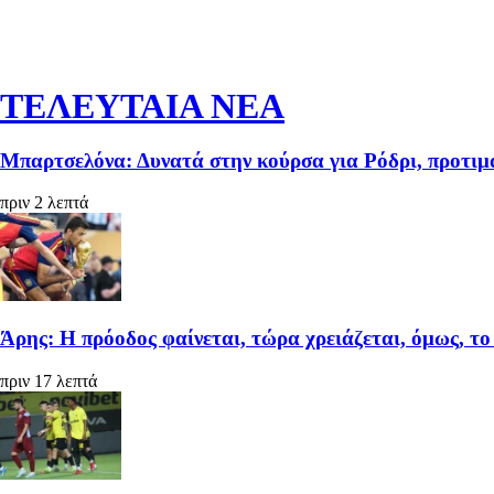
ΤΕΛΕΥΤΑΙΑ ΝΕΑ
Μπαρτσελόνα: Δυνατά στην κούρσα για Ρόδρι, προτιμ
πριν 2 λεπτά
Άρης: Η πρόοδος φαίνεται, τώρα χρειάζεται, όμως, το 
πριν 17 λεπτά