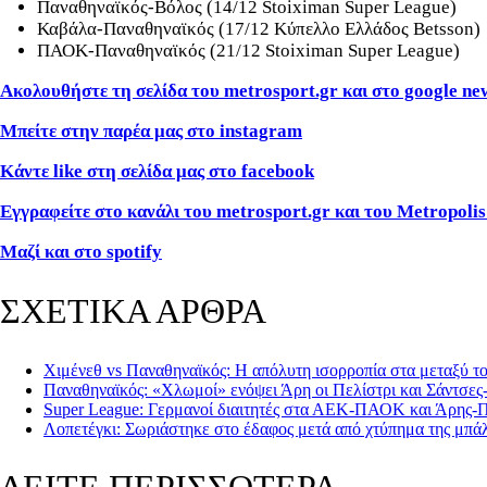
Παναθηναϊκός-Βόλος (14/12 Stoiximan Super League)
Καβάλα-Παναθηναϊκός (17/12 Κύπελλο Ελλάδος Betsson)
ΠΑΟΚ-Παναθηναϊκός (21/12 Stoiximan Super League)
Ακολουθήστε τη σελίδα του metrosport.gr και στο google ne
Μπείτε στην παρέα μας στο instagram
Κάντε like στη σελίδα μας στο facebook
Εγγραφείτε στο κανάλι του metrosport.gr και του Metropolis
Μαζί και στο spotify
ΣΧΕΤΙΚΑ ΑΡΘΡΑ
Χιμένεθ vs Παναθηναϊκός: Η απόλυτη ισορροπία στα μεταξύ τ
Παναθηναϊκός: «Χλωμοί» ενόψει Άρη οι Πελίστρι και Σάντσε
Super League: Γερμανοί διαιτητές στα ΑΕΚ-ΠΑΟΚ και Άρης-
Λοπετέγκι: Σωριάστηκε στο έδαφος μετά από χτύπημα της μπ