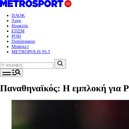
ΠΑΟΚ
Άρης
Ηρακλής
ΕΠΣΜ
ΡΟΗ
Ποδόσφαιρο
Μπάσκετ
METROPOLIS 95.5
Παναθηναϊκός: Η εμπλοκή για 