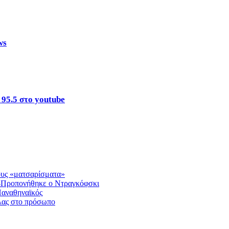
ws
 95.5 στο youtube
ους «ματσαρίσματα»
ς-Προπονήθηκε ο Ντραγκόφσκι
Παναθηναϊκός
άλας στο πρόσωπο