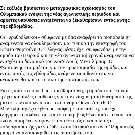
Σε εξέλιξη βρίσκεται ο μεταγραφικός σχεδιασμός του
Ολυμπιακού ενόψει της νέας αγωνιστικής περιόδου και
αρκετές υποθέσεις αναμένεται να ξεκαθαρίσουν εντός αυτής
της εβδομάδας.
Οι «ερυθρόλευκοι» σύμφωνα με όσα αναφέρει το monobala.gr
αναμένεται να ολοκληρώσουν και τυπικά την επιστροφή του
Κώστα Φορτούνη. Ο Έλληνας μέσος έχει συμφωνήσει με την
ομάδα του Πειραιά και τη νέα αγωνιστική χρονιά αναμένεται να
ενισχύει το δυναμικό του Χοσέ Λουίς Μεντιλίμπαρ. Ο
Φορτούνης ετοιμάζεται για την προετοιμασία της ομάδας και
εντός αυτής της εβδομάδας ανάμενεται πιθανότατα να
ανακοινωθεί και το τυπικό της επιστροφής του.
Εκτός από το come back του Φορτούνη, η ομάδα του Πειραιά
τρέχει και άλλες υποθέσεις για την ενίσχυση του δυναμικού της,
μια εκ των οποίων ακούει στο όνομα Ουνάι Λόπεθ. Ο
Μεντιλίμπαρ έχει έρθει σε επαφή με τον παίκτη, του έχει
εξηγήσει το πλάνο του και το τι ακριβώς θέλει από εκείνον και,
πλέον, απομένει να φανεί πόσο θετικός είναι ο ίδιος ο
ποδοσφαιριστής για να έρθει στον Πειραιά και αν ο Ολυμπιακός
μπορεί να ανταποκριθεί στις απαιτήσεις του.