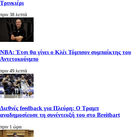
Τρινκιέρι
πριν 38 λεπτά
ΝΒΑ: Έτσι θα γίνει ο Κλέι Τόμπσον συμπαίκτης του
Αντετοκούνμπο
πριν 49 λεπτά
Διεθνές feedback για Πλεύρη: Ο Τραμπ
αναδημοσίευσε τη συνέντευξή του στο Breitbart
πριν 1 ώρα