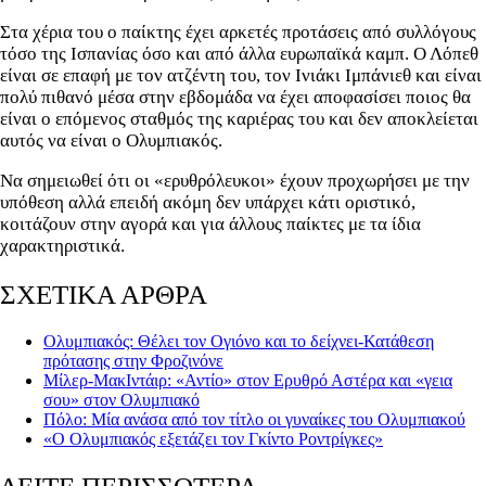
Στα χέρια του ο παίκτης έχει αρκετές προτάσεις από συλλόγους
τόσο της Ισπανίας όσο και από άλλα ευρωπαϊκά καμπ. Ο Λόπεθ
είναι σε επαφή με τον ατζέντη του, τον Ινιάκι Ιμπάνιεθ και είναι
πολύ πιθανό μέσα στην εβδομάδα να έχει αποφασίσει ποιος θα
είναι ο επόμενος σταθμός της καριέρας του και δεν αποκλείεται
αυτός να είναι ο Ολυμπιακός.
Να σημειωθεί ότι οι «ερυθρόλευκοι» έχουν προχωρήσει με την
υπόθεση αλλά επειδή ακόμη δεν υπάρχει κάτι οριστικό,
κοιτάζουν στην αγορά και για άλλους παίκτες με τα ίδια
χαρακτηριστικά.
ΣΧΕΤΙΚΑ ΑΡΘΡΑ
Ολυμπιακός: Θέλει τον Ογιόνο και το δείχνει-Κατάθεση
πρότασης στην Φροζινόνε
Μίλερ-ΜακΙντάιρ: «Αντίο» στον Ερυθρό Αστέρα και «γεια
σου» στον Ολυμπιακό
Πόλο: Μία ανάσα από τον τίτλο οι γυναίκες του Ολυμπιακού
«Ο Ολυμπιακός εξετάζει τον Γκίντο Ροντρίγκες»