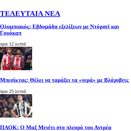
ΤΕΛΕΥΤΑΙΑ ΝΕΑ
Ολυμπιακός: Εβδομάδα εξελίξεων με Ντόρσεϊ και
Γουόκαπ
πριν 12 λεπτά
Μπεσίκτας: Θέλει να ταράξει τα «νερά» με Βλάχοβιτς
πριν 25 λεπτά
ΠΑΟΚ: Ο Μαξ Μενέτι στο πλευρό του Αντρέα