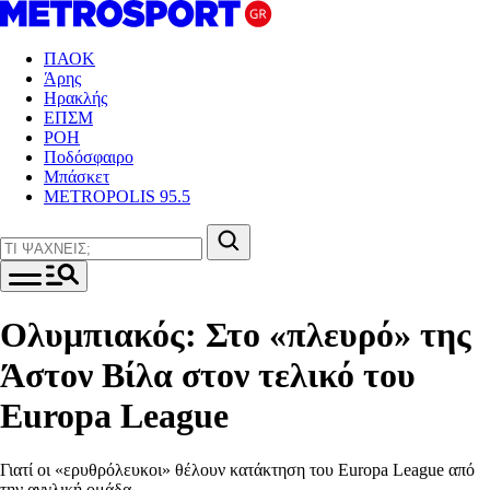
ΠΑΟΚ
Άρης
Ηρακλής
ΕΠΣΜ
ΡΟΗ
Ποδόσφαιρο
Μπάσκετ
METROPOLIS 95.5
Ολυμπιακός: Στο «πλευρό» της
Άστον Βίλα στον τελικό του
Europa League
Γιατί οι «ερυθρόλευκοι» θέλουν κατάκτηση του Europa League από
την αγγλική ομάδα