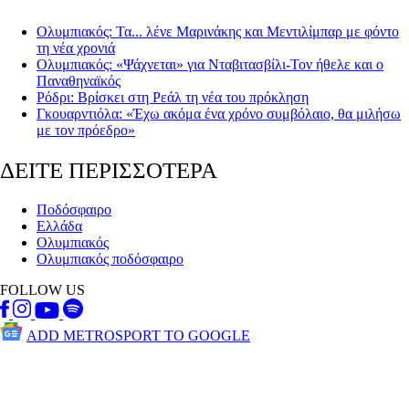
Ολυμπιακός: Τα... λένε Μαρινάκης και Μεντιλίμπαρ με φόντο
τη νέα χρονιά
Ολυμπιακός: «Ψάχνεται» για Νταβιτασβίλι-Τον ήθελε και ο
Παναθηναϊκός
Ρόδρι: Βρίσκει στη Ρεάλ τη νέα του πρόκληση
Γκουαρντιόλα: «Έχω ακόμα ένα χρόνο συμβόλαιο, θα μιλήσω
με τον πρόεδρο»
ΔΕΙΤΕ ΠΕΡΙΣΣΟΤΕΡΑ
Ποδόσφαιρο
Ελλάδα
Ολυμπιακός
Ολυμπιακός ποδόσφαιρο
FOLLOW US
ADD METROSPORT TO GOOGLE