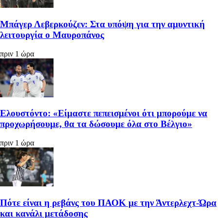
Μπάγερ Λεβερκούζεν: Στα υπόψη για την αμυντική
λειτουργία ο Μαυροπάνος
πριν 1 ώρα
Ελουστόντο: «Είμαστε πεπεισμένοι ότι μπορούμε να
προχωρήσουμε, θα τα δώσουμε όλα στο Βέλγιο»
πριν 1 ώρα
Πότε είναι η ρεβάνς του ΠΑΟΚ με την Άντερλεχτ-Ώρα
και κανάλι μετάδοσης