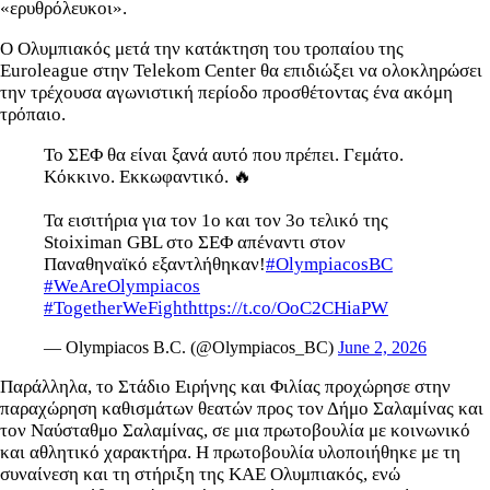
«ερυθρόλευκοι».
Ο Ολυμπιακός μετά την κατάκτηση του τροπαίου της
Euroleague στην Telekom Center θα επιδιώξει να ολοκληρώσει
την τρέχουσα αγωνιστική περίοδο προσθέτοντας ένα ακόμη
τρόπαιο.
Το ΣΕΦ θα είναι ξανά αυτό που πρέπει. Γεμάτο.
Κόκκινο. Εκκωφαντικό. 🔥
Τα εισιτήρια για τον 1ο και τον 3ο τελικό της
Stoiximan GBL στο ΣΕΦ απέναντι στον
Παναθηναϊκό εξαντλήθηκαν!
#OlympiacosBC
#WeAreOlympiacos
#TogetherWeFight
https://t.co/OoC2CHiaPW
— Olympiacos B.C. (@Olympiacos_BC)
June 2, 2026
Παράλληλα, το Στάδιο Ειρήνης και Φιλίας προχώρησε στην
παραχώρηση καθισμάτων θεατών προς τον Δήμο Σαλαμίνας και
τον Ναύσταθμο Σαλαμίνας, σε μια πρωτοβουλία με κοινωνικό
και αθλητικό χαρακτήρα. Η πρωτοβουλία υλοποιήθηκε με τη
συναίνεση και τη στήριξη της ΚΑΕ Ολυμπιακός, ενώ