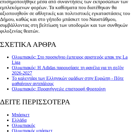
επισημοποιήθηκε μέσα από συναντήσεις των εκπροσώπων των
εμπλεκόμενων φορέων. Τα καθίσματα που διατέθηκαν θα
αξιοποιηθούν σε αθλητικές και πολιτιστικές εγκαταστάσεις του
Δήμου, καθώς και στο γήπεδο μπάσκετ του Ναυστάθμου,
συμβάλλοντας στη βελτίωση των υποδομών και των συνθηκών
φιλοξενίας θεατών.
ΣΧΕΤΙΚΑ ΑΡΘΡΑ
Ολυμπιακός: Στο προσκήνιο έμπειρος αριστερός μπακ της La
Liga
Ολυμπιακός: Η Adidas παρουσίασε τη φανέλα για τη σεζόν
2026-2027
Το καλεντάρι των Ελληνικών ομάδων στην Ευρώπη - Πότε
μαθαίνουν αντιπάλους
Ολυμπιακός: Προανήγγειλε επιστροφή Φορτούνη
ΔΕΙΤΕ ΠΕΡΙΣΣΟΤΕΡΑ
Μπάσκετ
Ελλάδα
Ολυμπιακός
Ολυμπιακός μπάσκετ