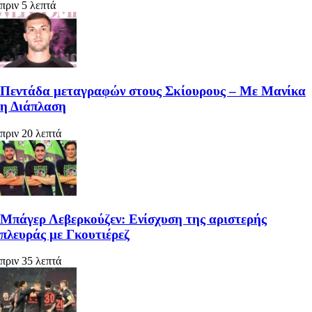
πριν 5 λεπτά
Πεντάδα μεταγραφών στους Σκίουρους – Με Μανίκα
η Διάπλαση
πριν 20 λεπτά
Μπάγερ Λεβερκούζεν: Ενίσχυση της αριστερής
πλευράς με Γκουτιέρεζ
πριν 35 λεπτά