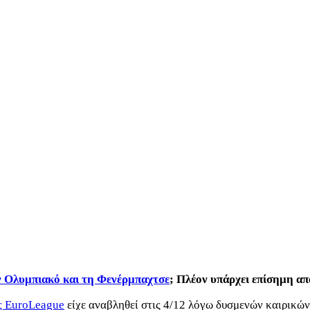
ν Ολυμπιακό και τη Φενέρμπαχτσε
; Πλέον υπάρχει επίσημη 
ς EuroLeague
είχε αναβληθεί στις 4/12 λόγω δυσμενών καιρικώ