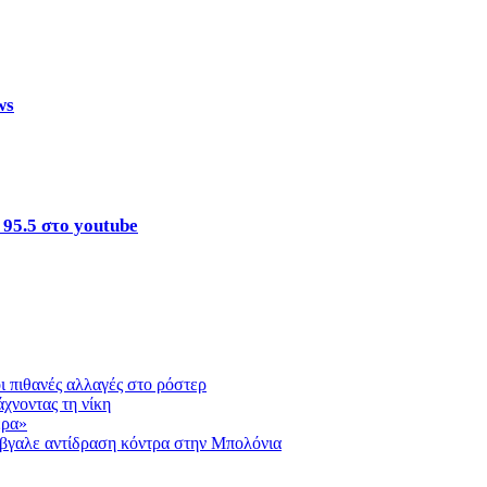
ws
 95.5 στο youtube
ι πιθανές αλλαγές στο ρόστερ
χνοντας τη νίκη
ερα»
βγαλε αντίδραση κόντρα στην Μπολόνια