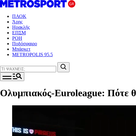
ΠΑΟΚ
Άρης
Ηρακλής
ΕΠΣΜ
ΡΟΗ
Ποδόσφαιρο
Μπάσκετ
METROPOLIS 95.5
Ολυμπιακός-Euroleague: Πότε θ