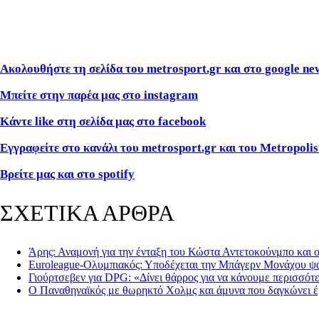
Ακολουθήστε τη σελίδα του metrosport.gr και στο google ne
Μπείτε στην παρέα μας στο instagram
Κάντε like στη σελίδα μας στο facebook
Εγγραφείτε στο κανάλι του metrosport.gr και του Metropolis
Βρείτε μας και στο spotify
ΣΧΕΤΙΚΑ ΑΡΘΡΑ
Άρης: Αναμονή για την ένταξη του Κώστα Αντετοκούνμπο και ο
Euroleague-Ολυμπιακός: Υποδέχεται την Μπάγερν Μονάχου ψά
Γιούρτσεβεν για DPG: «Δίνει θάρρος για να κάνουμε περισσότ
Ο Παναθηναϊκός με θωρηκτό Χολμς και άμυνα που δαγκώνει έ