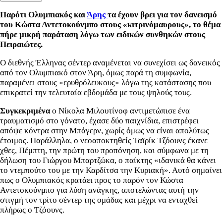
Παρότι Ολυμπιακός και
Άρης
τα έχουν βρει για τον δανεισμό
του Κώστα Αντετοκούνμπο στους «κιτρινόμαυρους», το θέμα
πήρε μικρή παράταση λόγω των ειδικών συνθηκών στους
Πειραιώτες.
Ο διεθνής Έλληνας σέντερ αναμένεται να συνεχίσει ως δανεικός
από τον Ολυμπιακό στον Άρη, όμως παρά τη συμφωνία,
παραμένει στους «ερυθρόλευκους» λόγω της κατάστασης που
επικρατεί την τελευταία εβδομάδα με τους ψηλούς τους.
Συγκεκριμένα
ο Νίκολα Μιλουτίνοφ αντιμετώπισε ένα
τραυματισμό στο γόνατο, έχασε δύο παιχνίδια, επιστρέφει
απόψε κόντρα στην Μπάγερν, χωρίς όμως να είναι απολύτως
έτοιμος. Παράλληλα, ο νεοαποκτηθείς Ταϊρίκ Τζόουνς έκανε
χθες, Πέμπτη, την πρώτη του προπόνηση, και σύμφωνα με τη
δήλωση του Γιώργου Μπαρτζώκα, ο παίκτης «ιδανικά θα κάνει
το ντεμπούτο του με την Καρδίτσα την Κυριακή». Αυτό σημαίνει
πως ο Ολυμπιακός κρατάει προς το παρόν τον Κώστα
Αντετοκούνμπο για λύση ανάγκης, αποτελώντας αυτή την
στιγμή τον τρίτο σέντερ της ομάδας και μέχρι να ενταχθεί
πλήρως ο Τζόουνς.