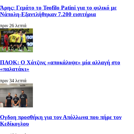
Άρης: Γεμάτο το Teofilo Patini για το φιλικό με
Νάπολη-Εξαντλήθηκαν 7.200 εισιτήρια
πριν 26 λεπτά
ΠΑΟΚ: Ο Χάτζινς «αποκάλυψε» μία αλλαγή στο
«παλατάκι»
πριν 34 λεπτά
Ογδοη προσθήκη για τον Απόλλωνα που πήρε τον
Κεδίκογλου