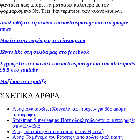
φαντάζει πως μπορεί να ματσάρει καλύτερα με τον
φορμαρισμένο Ντι Τζέι Φάντερμπερκ των κυανόλευκων.
Ακολουθήστε τη σελίδα του metrosport.gr και στο google
news
Μπείτε στην παρέα μας στο instagram
Κάντε like στη σελίδα μας στο facebook
Εγγραφείτε στο κανάλι του metrosport.gr και του Metropolis
95.5 στο youtube
Μαζί και στο spotify
ΣΧΕΤΙΚΑ ΑΡΘΡΑ
Άρης: Ανακοινώνει Χόνγκλα και «τρέχει» για δύο ακόμη
μεταγραφές
Stoiximan Superleague: Πότε ολοκληρώνονται οι μεταγραφές
στην Ελλάδα;
Άρης: «Γεμάτος» στο ντέρμπι με τον Ηρακλή
Άρης: Το μήνυμα του Ράτσιτς για το πρώτο γκολ και τη