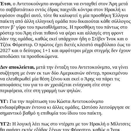
Έτσι
, ο Αντετοκούνμπο αναμένεται να ενταχθεί στον Άρη μετά
το σαββατιάτικο εντός έδρας παιχνίδι κόντρα στον Ηρακλή κι
εφόσον συμβεί αυτό, τότε θα καλυφτεί η μία προσθήκη Έλληνα
παίκτη από άλλη ελληνική ομάδα που δικαιούται κάθε σύλλογος
στον β’ γύρο του πρωταθλήματος. Η προσθήκη του πάντως στο
ρόστερ του Άρη είναι πιθανό να φέρει και αλλαγές στη φροντ
λάιν της ομάδας, καθώς εκεί υπάρχουν ήδη ο Στίβεν Ίνοκ και ο
Τζέικ Φόρεστερ. Ο πρώτος έχει διετές κλειστό συμβόλαιο έως το
2027 και ο δεύτερος 1+1 και αμφότεροι μέχρι στιγμής δεν έχουν
αποδώσει τα προσδοκώμενα.
Δεν αποκλείεται,
μετά την ένταξη του Αντετοκούνμπο, να γίνει
συζήτηση με έναν εκ των δύο Αμερικανών σέντερ, προκειμένου
να ελευθερωθεί μία θέση ξένου και εκεί ο Άρης να πάρει τις
αποφάσεις του για το αν χρειάζεται ενίσχυση είτε στην
περιφέρεια, είτε στη γραμμή των ψηλών.
ΥΓ:
Για την περίπτωση του Κώστα Αντετοκούνμπο
ενδιαφέρθηκαν έντονα κι άλλες ομάδες. Ωστόσο λειτούργησε σε
σημαντικό βαθμό η επιθυμία του ίδιου του παίκτη.
ΥΓ2:
Η λογική λέει πως στο ντέρμπι με τον Ηρακλή ο Μίλιτσιτς
θα αφήσει εκτός εξάδας ξένων τον Φόρεστερ, καθώς ο Ίνοκ