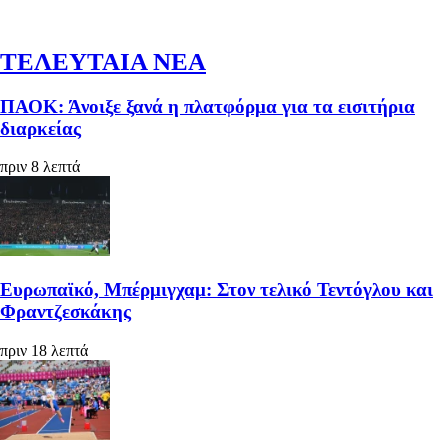
ΤΕΛΕΥΤΑΙΑ ΝΕΑ
ΠΑΟΚ: Άνοιξε ξανά η πλατφόρμα για τα εισιτήρια
διαρκείας
πριν 8 λεπτά
Ευρωπαϊκό, Μπέρμιγχαμ: Στον τελικό Τεντόγλου και
Φραντζεσκάκης
πριν 18 λεπτά