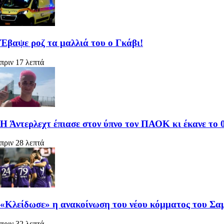
Έβαψε ροζ τα μαλλιά του ο Γκάβι!
πριν 17 λεπτά
Η Άντερλεχτ έπιασε στον ύπνο τον ΠΑΟΚ κι έκανε το 0
πριν 28 λεπτά
«Κλείδωσε» η ανακοίνωση του νέου κόμματος του Σα
πριν 32 λεπτά