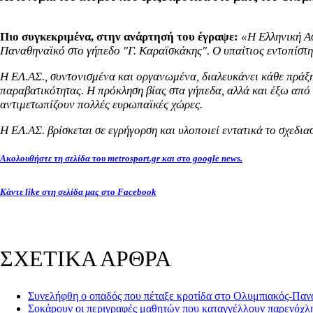
Πιο συγκεκριμένα, στην ανάρτησή του έγραψε:
«H Ελληνική Ασ
Παναθηναϊκό στο γήπεδο "Γ. Καραϊσκάκης". Ο υπαίτιος εντοπίστη
Η ΕΛ.ΑΣ., συντονισμένα και οργανωμένα, διαλευκάνει κάθε πράξη
παραβατικότητας. H πρόκληση βίας στα γήπεδα, αλλά και έξω από α
αντιμετωπίζουν πολλές ευρωπαϊκές χώρες.
Η ΕΛ.ΑΣ. βρίσκεται σε εγρήγορση και υλοποιεί εντατικά το σχεδια
Ακολουθήστε τη σελίδα του metrosport.gr και στο google news.
Κάντε like στη σελίδα μας στο Facebook
ΣΧΕΤΙΚΑ ΑΡΘΡΑ
Συνελήφθη o οπαδός που πέταξε κροτίδα στο Ολυμπιακός-Παν
Σοκάρουν οι περιγραφές μαθητών που καταγγέλλουν παρενόχλ