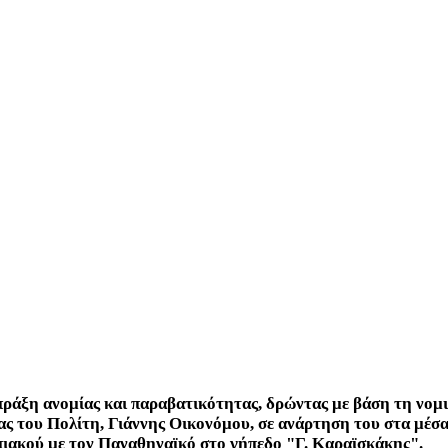
πράξη ανομίας και παραβατικότητας, δρώντας με βάση τη νομ
ς του Πολίτη, Γιάννης Οικονόμου, σε ανάρτηση του στα μέσα
πιακού με τον Παναθηναϊκό στο γήπεδο "Γ. Καραϊσκάκης".