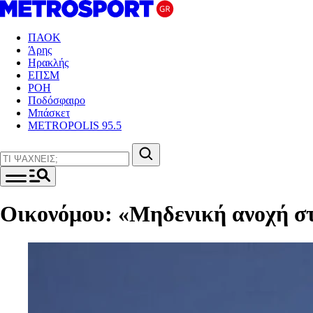
ΠΑΟΚ
Άρης
Ηρακλής
ΕΠΣΜ
ΡΟΗ
Ποδόσφαιρο
Μπάσκετ
METROPOLIS 95.5
Οικoνόμου: «Μηδενική ανοχή στ