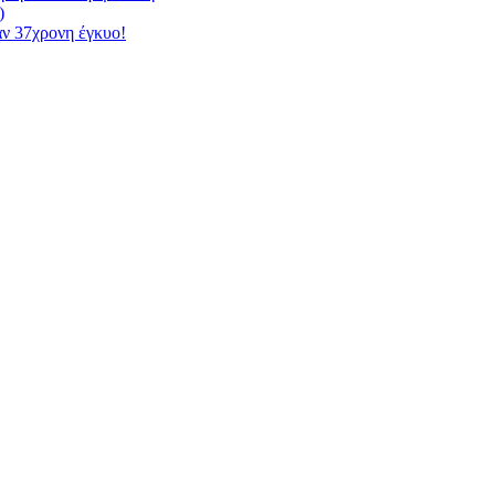
)
αν 37χρονη έγκυο!