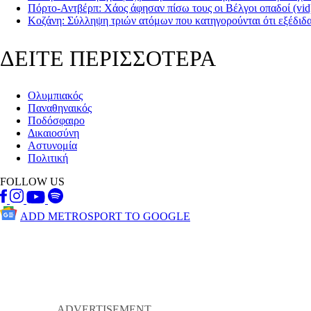
Πόρτο-Αντβέρπ: Χάος άφησαν πίσω τους οι Βέλγοι οπαδοί (vid
Κοζάνη: Σύλληψη τριών ατόμων που κατηγορούνται ότι εξέδιδ
ΔΕΙΤΕ ΠΕΡΙΣΣΟΤΕΡΑ
Ολυμπιακός
Παναθηναικός
Ποδόσφαιρο
Δικαιοσύνη
Αστυνομία
Πολιτική
FOLLOW US
ADD METROSPORT TO GOOGLE