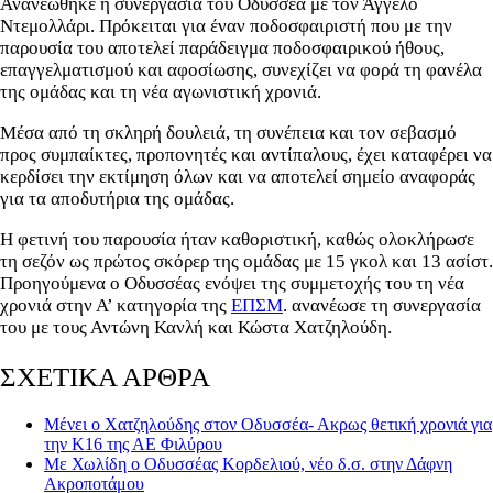
Ανανεώθηκε η συνεργασία του Οδυσσέα με τον Άγγελο
Ντεμολλάρι. Πρόκειται για έναν ποδοσφαιριστή που με την
παρουσία του αποτελεί παράδειγμα ποδοσφαιρικού ήθους,
επαγγελματισμού και αφοσίωσης, συνεχίζει να φορά τη φανέλα
της ομάδας και τη νέα αγωνιστική χρονιά.
Μέσα από τη σκληρή δουλειά, τη συνέπεια και τον σεβασμό
προς συμπαίκτες, προπονητές και αντίπαλους, έχει καταφέρει να
κερδίσει την εκτίμηση όλων και να αποτελεί σημείο αναφοράς
για τα αποδυτήρια της ομάδας.
Η φετινή του παρουσία ήταν καθοριστική, καθώς ολοκλήρωσε
τη σεζόν ως πρώτος σκόρερ της ομάδας με 15 γκολ και 13 ασίστ.
Προηγούμενα ο Οδυσσέας ενόψει της συμμετοχής του τη νέα
χρονιά στην Α’ κατηγορία της
ΕΠΣΜ
. ανανέωσε τη συνεργασία
του με τους Αντώνη Κανλή και Κώστα Χατζηλούδη.
ΣΧΕΤΙΚΑ ΑΡΘΡΑ
Μένει ο Χατζηλούδης στον Οδυσσέα- Ακρως θετική χρονιά για
την Κ16 της ΑΕ Φιλύρου
Με Χωλίδη ο Οδυσσέας Κορδελιού, νέο δ.σ. στην Δάφνη
Ακροποτάμου