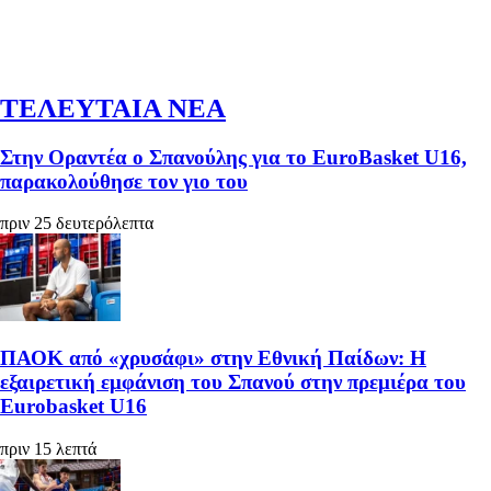
ΤΕΛΕΥΤΑΙΑ ΝΕΑ
Στην Οραντέα ο Σπανούλης για το EuroBasket U16,
παρακολούθησε τον γιο του
πριν 25 δευτερόλεπτα
ΠΑΟΚ από «χρυσάφι» στην Εθνική Παίδων: Η
εξαιρετική εμφάνιση του Σπανού στην πρεμιέρα του
Eurobasket U16
πριν 15 λεπτά