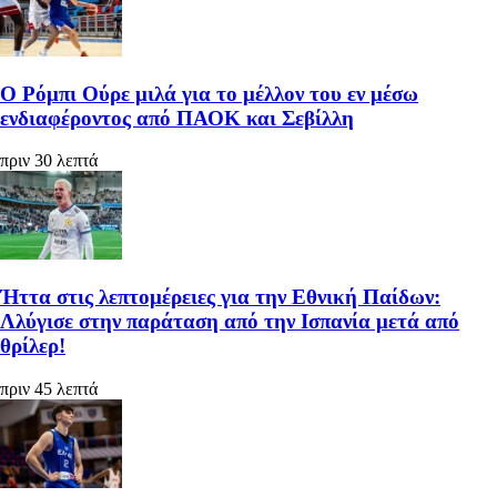
Ο Ρόμπι Ούρε μιλά για το μέλλον του εν μέσω
ενδιαφέροντος από ΠΑΟΚ και Σεβίλλη
πριν 30 λεπτά
Ήττα στις λεπτομέρειες για την Εθνική Παίδων:
Λλύγισε στην παράταση από την Ισπανία μετά από
θρίλερ!
πριν 45 λεπτά