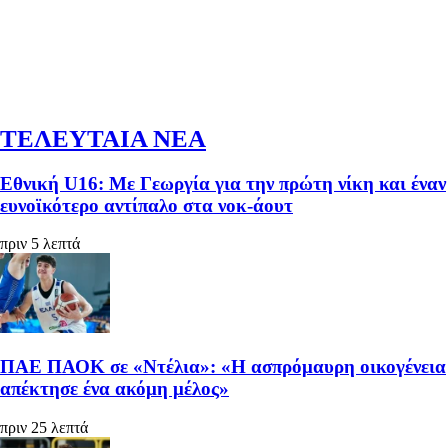
ΤΕΛΕΥΤΑΙΑ ΝΕΑ
Εθνική U16: Με Γεωργία για την πρώτη νίκη και έναν
ευνοϊκότερο αντίπαλο στα νοκ-άουτ
πριν 5 λεπτά
ΠΑΕ ΠΑΟΚ σε «Ντέλια»: «Η ασπρόμαυρη οικογένεια
απέκτησε ένα ακόμη μέλος»
πριν 25 λεπτά