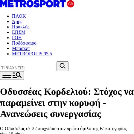
ΠΑΟΚ
Άρης
Ηρακλής
ΕΠΣΜ
ΡΟΗ
Ποδόσφαιρο
Μπάσκετ
METROPOLIS 95.5
Οδυσσέας Κορδελιού: Στόχος να
παραμείνει στην κορυφή -
Ανανεώσεις συνεργασίας
Ο Οδυσσέας σε 22 παιχνίδια στον πρώτο όμιλο της Β’ κατηγορίας
είχε 18 νίκες