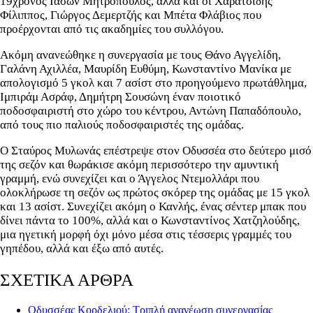
19χρονος Ιάσων Μητρόπουλος, αλλά και οι Χαρατσίδης
Φίλιππος, Γιώργος Δεμερτζής και Μπέτα Φλάβιος που
προέρχονται από τις ακαδημίες του συλλόγου.
Ακόμη ανανεώθηκε η συνεργασία με τους Θάνο Αγγελίδη,
Γαλάνη Αχιλλέα, Μαυρίδη Ευθύμη, Κωνσταντίνο Μανίκα με
απολογισμό 5 γκολ και 7 ασίστ στο προηγούμενο πρωτάθλημα,
Ιμπιράμ Ασράφ, Δημήτρη Σουσώνη έναν ποιοτικό
ποδοσφαιριστή στο χώρο του κέντρου, Αντώνη Παπαδόπουλο,
από τους πιο παλιούς ποδοσφαιριστές της ομάδας.
Ο Σταύρος Μυλωνάς επέστρεψε στον Οδυσσέα στο δεύτερο μισό
της σεζόν και θωράκισε ακόμη περισσότερο την αμυντική
γραμμή, ενώ συνεχίζει και ο Άγγελος Ντεμολλάρι που
ολοκλήρωσε τη σεζόν ως πρώτος σκόρερ της ομάδας με 15 γκολ
και 13 ασίστ. Συνεχίζει ακόμη ο Κανλής, ένας σέντερ μπακ που
δίνει πάντα το 100%, αλλά και ο Κωνσταντίνος Χατζηλούδης,
μια ηγετική μορφή όχι μόνο μέσα στις τέσσερις γραμμές του
γηπέδου, αλλά και έξω από αυτές.
ΣΧΕΤΙΚΑ ΑΡΘΡΑ
Οδυσσέας Κορδελιού: Τριπλή ανανέωση συνεργασίας