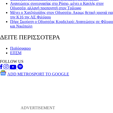
Ανανεώσεις συνεργασίας στο Ρύσιο, μένει ο Κανλής στον
Οδυσσέα, αλλαγή προπονητή στον Τρίλοφο
Μένει ο Χατζηλούδης στον Οδυσσέα- Ακρως θετική χρονιά για
την Κ16 της ΑΕ Φιλύρου
Πήρε Σκούρτη ο Οδυσσέας Κορδελιού: Ανανεώσεις σε Φίλυρο
και Νικόπολη
ΔΕΙΤΕ ΠΕΡΙΣΣΟΤΕΡΑ
Ποδόσφαιρο
ΕΠΣΜ
FOLLOW US
ADD METROSPORT TO GOOGLE