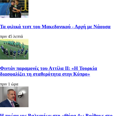
Τα φιλικά τεστ του Μακεδονικού - Αρχή με Νάουσα
πριν 45 λεπτά
Φιντάν παραμονές του Αττίλα ΙΙ: «Η Τουρκία
διασφαλίζει τη σταθερότητα στην Κύπρο»
πριν 1 ώρα
Η πρώην μις Βαλκανίων στη «Θύρα 4»: Βρέθηκε στο