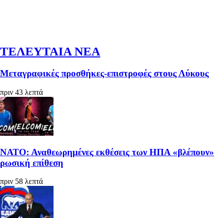
ΤΕΛΕΥΤΑΙΑ ΝΕΑ
Μεταγραφικές προσθήκες-επιστροφές στους Λύκους
πριν 43 λεπτά
ΝΑΤΟ: Αναθεωρημένες εκθέσεις των ΗΠΑ «βλέπουν»
ρωσική επίθεση
πριν 58 λεπτά