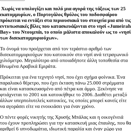
Χωρίς να υπολογίζει και πολύ μια αγορά της τάξεως των 25
εκατομμυρίων, ο Πορτογάλος θρύλος του ποδοσφαίρου
πρόκειται να εντάξει στα περιουσιακά του στοιχεία μια από τις
εντυπωσιακές βίλες που κατασκευάζονται στο νησί «Jumeirah
Bay» του Ντουμπάι, το οποίο μάλιστα αποκαλούν ως το «νησί
των δισεκατομμυριούχων».
Το όνομά του προέρχεται από τον τεράστιο αριθμό των
δισεκατομμυριούχων που κατοικούν στο νησί ανά τετραγωνικό
χιλιόμετρο. Μεγαλύτερο από οποιαδήποτε άλλη τοποθεσία στα
Ηνωμένα Αραβικά Εμιράτα.
Πρόκειται για ένα τεχνητό νησί, που έχει σχήμα φοίνικα. Ένα
παραλιακό θέρετρο, που έχει έκταση πάνω 25.000 στρέμματα
και είναι κατασκευασμένο από πέτρα και άμμο. Ξεκίνησε να
φτιάχνεται το 2001 και κατοικήθηκε το 2006. Διαθέτει μεταξύ
άλλων υπερπολυτελείς κατοικίες, τις οποίες μπορεί κανείς είτε
να αγοράσει είτε να ενοικιάσει για έναν χρόνο.
Ο πέντε φορές νικητής της Χρυσής Μπάλας και η οικογένειά
του έχουν προπληρώσει για την κατασκευή μιας έπαυλης, που θα
αριθμεί 6 υπνοδωμάτια, ιδιωτική παραλία και έναν χώρο για