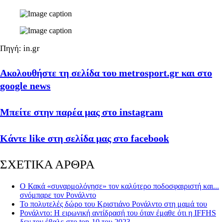
Πηγή: in.gr
Ακολουθήστε τη σελίδα του metrosport.gr και στο
google news
Μπείτε στην παρέα μας στο instagram
Κάντε like στη σελίδα μας στο facebook
ΣΧΕΤΙΚΑ ΑΡΘΡΑ
O Κακά «συναρμολόγησε» τον καλύτερο ποδοσφαιριστή και...
σνόμπαρε τον Ρονάλντο
Το πολυτελές δώρο του Κριστιάνο Ρονάλντο στη μαμά του
Ρονάλντο: Η ειρωνική αντίδρασή του όταν έμαθε ότι η IFFHS
δεν τον έβαλε στο top-10 του 2023