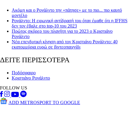
Ακόμη και ο Ρονάλντο την «πάτησε» με το πιο... πιο καυτό
μοντέλο
Ρονάλντο: Η ειρωνική αντίδρασή του όταν έμαθε ότι η IFFHS
δεν τον έβαλε στο top-10 του 2023
Πρώτος σκόρερ του πλανήτη για το 2023 ο Κριστιάνο
Ρονάλντο
Νέα επενδυτική κίνηση από τον Κριστιάνο Ρονάλντο: 40
εκατομμύρια ευρώ σε βιντεοπαιχνίδι
ΔΕΙΤΕ ΠΕΡΙΣΣΟΤΕΡΑ
Ποδόσφαιρο
Κριστιάνο Ρονάλντο
FOLLOW US
ADD METROSPORT TO GOOGLE