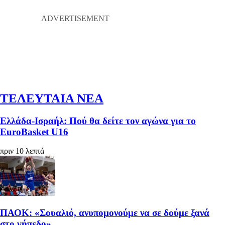
ΤΕΛΕΥΤΑΙΑ ΝΕΑ
Ελλάδα-Ισραήλ: Πού θα δείτε τον αγώνα για το
EuroBasket U16
πριν 10 λεπτά
ΠΑΟΚ: «Σουαλιό, ανυπομονούμε να σε δούμε ξανά
στο γήπεδο»