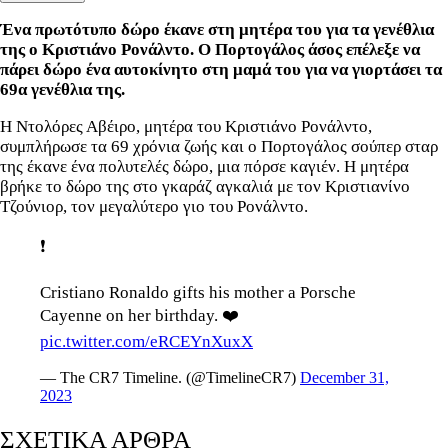
Ένα πρωτότυπο δώρο έκανε στη μητέρα του για τα γενέθλια
της ο Κριστιάνο Ρονάλντο. Ο Πορτογάλος άσος επέλεξε να
πάρει δώρο ένα αυτοκίνητο στη μαμά του για να γιορτάσει τα
69α γενέθλια της.
Η Ντολόρες Αβέιρο, μητέρα του Κριστιάνο Ρονάλντο,
συμπλήρωσε τα 69 χρόνια ζωής και ο Πορτογάλος σούπερ σταρ
της έκανε ένα πολυτελές δώρο, μια πόρσε καγιέν. Η μητέρα
βρήκε το δώρο της στο γκαράζ αγκαλιά με τον Κριστιανίνο
Τζούνιορ, τον μεγαλύτερο γιο του Ρονάλντο.
❗️
Cristiano Ronaldo gifts his mother a Porsche
Cayenne on her birthday. ❤️
pic.twitter.com/eRCEYnXuxX
— The CR7 Timeline. (@TimelineCR7)
December 31,
2023
ΣΧΕΤΙΚΑ ΑΡΘΡΑ