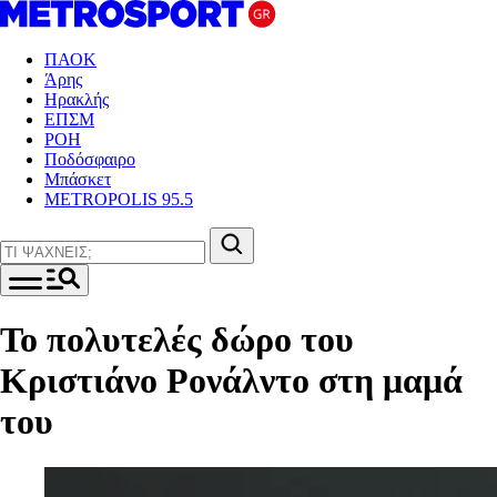
ΠΑΟΚ
Άρης
Ηρακλής
ΕΠΣΜ
ΡΟΗ
Ποδόσφαιρο
Μπάσκετ
METROPOLIS 95.5
Το πολυτελές δώρο του
Κριστιάνο Ρονάλντο στη μαμά
του