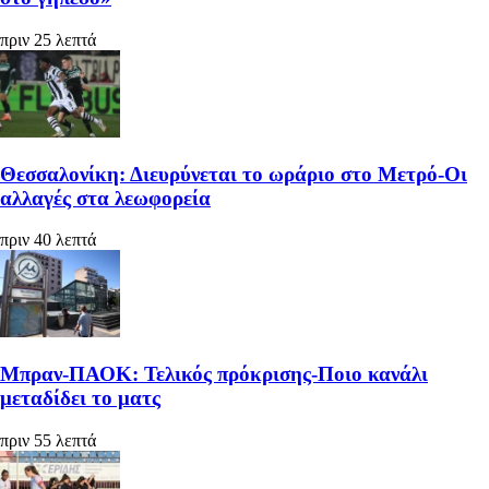
πριν 25 λεπτά
Θεσσαλονίκη: Διευρύνεται το ωράριο στο Μετρό-Οι
αλλαγές στα λεωφορεία
πριν 40 λεπτά
Μπραν-ΠΑΟΚ: Τελικός πρόκρισης-Ποιο κανάλι
μεταδίδει το ματς
πριν 55 λεπτά