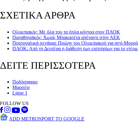
ΣΧΕΤΙΚΑ ΑΡΘΡΑ
Ολυμπιακός: Με όλα του τα όπλα κόντρα στον ΠΑΟΚ
Παναθηναϊκός: Χωρίς Μπακασέτα απέναντι στην ΑΕΚ
Πορτογαλικά σενάρια: Πρώην του Ολυμπιακού για αντί-Μουρί
ΠΑΟΚ: Από τη Δευτέρα η διάθεση των εισιτηρίων για το ντέρ
ΔΕΙΤΕ ΠΕΡΙΣΣΟΤΕΡΑ
Ποδόσφαιρο
Μαρσέιγ
Ligue 1
FOLLOW US
ADD METROSPORT TO GOOGLE