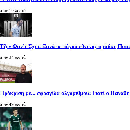
πριν 19 λεπτά
Τζον Φαν’τ Σχιπ: Ξανά σε πάγκο εθνικής ομάδας-Ποι
πριν 34 λεπτά
Πρόκριση με... σφραγίδα αλγορίθμου: Γιατί ο Παναθη
πριν 49 λεπτά