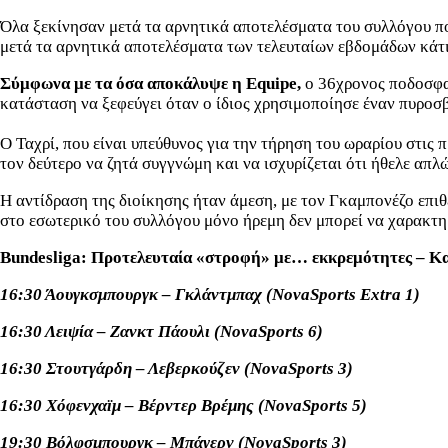
Όλα ξεκίνησαν μετά τα αρνητικά αποτελέσματα του συλλόγου πο
μετά τα αρνητικά αποτελέσματα των τελευταίων εβδομάδων κάτι
Σύμφωνα με τα όσα αποκάλυψε η Equipe,
ο 36χρονος ποδοσφα
κατάσταση να ξεφεύγει όταν ο ίδιος χρησιμοποίησε έναν πυροσβ
Ο Ταχρί, που είναι υπεύθυνος για την τήρηση του ωραρίου στις
τον δεύτερο να ζητά συγγνώμη και να ισχυρίζεται ότι ήθελε απλ
Η αντίδραση της διοίκησης ήταν άμεση, με τον Γκαμπονέζο επιθ
στο εσωτερικό του συλλόγου μόνο ήρεμη δεν μπορεί να χαρακτηρ
Bundesliga: Προτελευταία «στροφή» με… εκκρεμότητες – Κα
16:30 Άουγκσμπουργκ – Γκλάντμπαχ (NovaSports Extra 1)
16:30 Λειψία – Ζανκτ Πάουλι (NovaSports 6)
16:30 Στουτγάρδη – Λεβερκούζεν (NovaSports 3)
16:30 Χόφενχαϊμ – Βέρντερ Βρέμης (NovaSports 5)
19:30 Βόλφσμπουργκ – Μπάγερν (NovaSports 3)