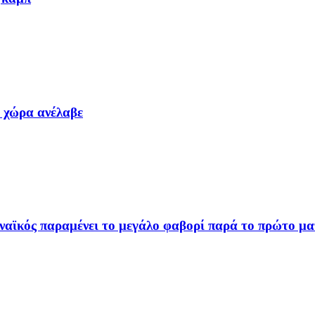
α χώρα ανέλαβε
ναϊκός παραμένει το μεγάλο φαβορί παρά το πρώτο μα