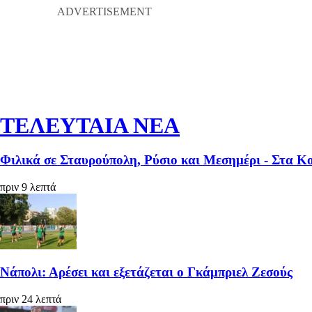
ΤΕΛΕΥΤΑΙΑ ΝΕΑ
Φιλικά σε Σταυρούπολη, Ρύσιο και Μεσημέρι - Στα 
πριν 9 λεπτά
Νάπολι: Αρέσει και εξετάζεται ο Γκάμπριελ Ζεσούς
πριν 24 λεπτά