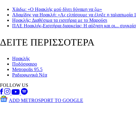
Χάιδω: «Ο Ηρακλής μού δίνει δύναμη να ζω»
Αδαμίδης για Ηρακλή: «Ας ελπίσουμε να έληξε η ταλαιπωρία 
Ηρακλής: Διαθέσιμα τα εισιτήρια με το Μαρούσι
ΠΑΕ Ηρακλής-Εισιτήρια διαρκείας: Η αύξηση και οι... συγκρίσ
ΔΕΙΤΕ ΠΕΡΙΣΣΟΤΕΡΑ
Ηρακλής
Ποδόσφαιρο
Metropolis 95.5
Ραδιοφωνικά Νέα
FOLLOW US
ADD METROSPORT TO GOOGLE