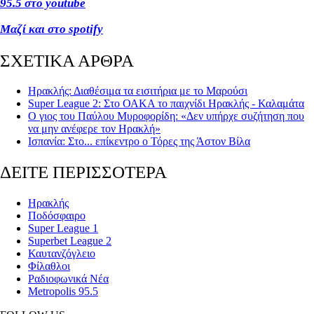
95.5 στο youtube
Μαζί και στο spotify
ΣΧΕΤΙΚΑ ΑΡΘΡΑ
Ηρακλής: Διαθέσιμα τα εισιτήρια με το Μαρούσι
Super League 2: Στο ΟΑΚΑ το παιχνίδι Ηρακλής - Καλαμάτα
Ο γιος του Παύλου Μυροφορίδη: «Δεν υπήρχε συζήτηση που
να μην ανέφερε τον Ηρακλή»
Ισπανία: Στο... επίκεντρο ο Τόρες της Άστον Βίλα
ΔΕΙΤΕ ΠΕΡΙΣΣΟΤΕΡΑ
Ηρακλής
Ποδόσφαιρο
Super League 1
Superbet League 2
Καυτανζόγλειο
Φίλαθλοι
Ραδιοφωνικά Νέα
Metropolis 95.5