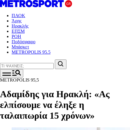
ΠΑΟΚ
Άρης
Ηρακλής
ΕΠΣΜ
ΡΟΗ
Ποδόσφαιρο
Μπάσκετ
METROPOLIS 95.5
METROPOLIS 95,5
Αδαμίδης για Ηρακλή: «Ας
ελπίσουμε να έληξε η
ταλαιπωρία 15 χρόνων»