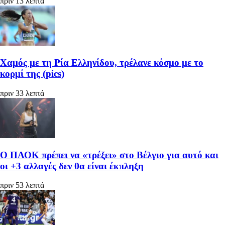
πριν 13 λεπτά
Χαμός με τη Ρία Ελληνίδου, τρέλανε κόσμο με το
κορμί της (pics)
πριν 33 λεπτά
Ο ΠΑΟΚ πρέπει να «τρέξει» στο Βέλγιο για αυτό και
οι +3 αλλαγές δεν θα είναι έκπληξη
πριν 53 λεπτά