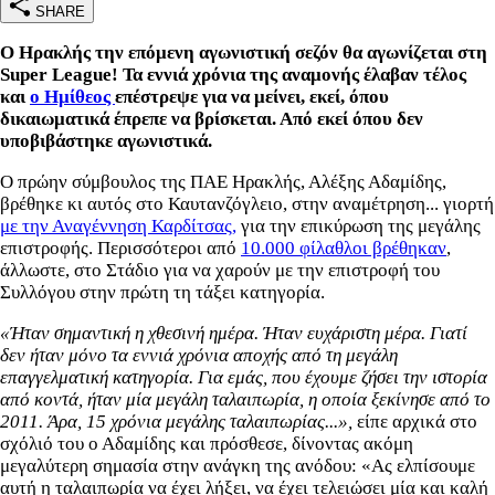
SHARE
Ο Ηρακλής την επόμενη αγωνιστική σεζόν θα αγωνίζεται στη
Super League! Τα εννιά χρόνια της αναμονής έλαβαν τέλος
και
ο Ημίθεος
επέστρεψε για να μείνει, εκεί, όπου
δικαιωματικά έπρεπε να βρίσκεται. Από εκεί όπου δεν
υποβιβάστηκε αγωνιστικά.
Ο πρώην σύμβουλος της ΠΑΕ Ηρακλής, Αλέξης Αδαμίδης,
βρέθηκε κι αυτός στο Καυτανζόγλειο, στην αναμέτρηση... γιορτή
με την Αναγέννηση Καρδίτσας,
για την επικύρωση της μεγάλης
επιστροφής. Περισσότεροι από
10.000 φίλαθλοι βρέθηκαν
,
άλλωστε, στο Στάδιο για να χαρούν με την επιστροφή του
Συλλόγου στην πρώτη τη τάξει κατηγορία.
«Ήταν σημαντική η χθεσινή ημέρα. Ήταν ευχάριστη μέρα. Γιατί
δεν ήταν μόνο τα εννιά χρόνια αποχής από τη μεγάλη
επαγγελματική κατηγορία. Για εμάς, που έχουμε ζήσει την ιστορία
από κοντά, ήταν μία μεγάλη ταλαιπωρία, η οποία ξεκίνησε από το
2011. Άρα, 15 χρόνια μεγάλης ταλαιπωρίας...»,
είπε αρχικά στο
σχόλιό του ο Αδαμίδης και πρόσθεσε, δίνοντας ακόμη
μεγαλύτερη σημασία στην ανάγκη της ανόδου: «Ας ελπίσουμε
αυτή η ταλαιπωρία να έχει λήξει, να έχει τελειώσει μία και καλή