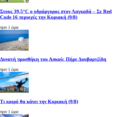
Στους 39,5°C ο υδράργυρος στον Λαγκαδά – Σε Red
Code 16 περιοχές την Κυριακή (9/8)
πριν 1 ώρα
Δυνατή προσθήκη του Ασκού: Πήρε Δουβαρτζίδη
πριν 1 ώρα
Τι καιρό θα κάνει την Κυριακή (9/8)
πριν 1 ώρα