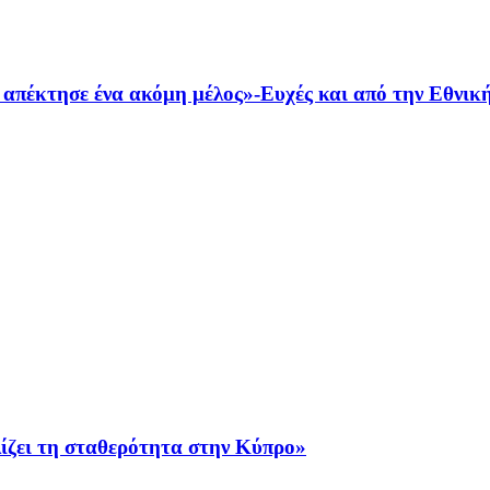
πέκτησε ένα ακόμη μέλος»-Ευχές και από την Εθνικ
λίζει τη σταθερότητα στην Κύπρο»