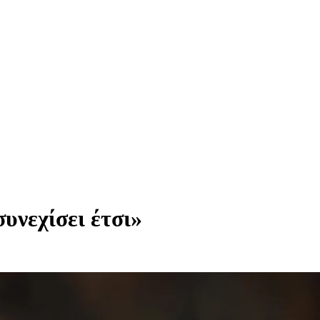
υνεχίσει έτσι»