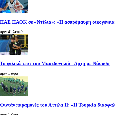
ΠΑΕ ΠΑΟΚ σε «Ντέλια»: «Η ασπρόμαυρη οικογένεια α
πριν 41 λεπτά
Τα φιλικά τεστ του Μακεδονικού - Αρχή με Νάουσα
πριν 1 ώρα
Φιντάν παραμονές του Αττίλα ΙΙ: «Η Τουρκία διασφα
πριν 1 ώρα