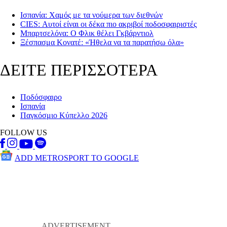
Ισπανία: Χαμός με τα νούμερα των διεθνών
CIES: Αυτοί είναι οι δέκα πιο ακριβοί ποδοσφαιριστές
Μπαρτσελόνα: Ο Φλικ θέλει Γκβάρντιολ
Ξέσπασμα Κονατέ: «Ήθελα να τα παρατήσω όλα»
ΔΕΙΤΕ ΠΕΡΙΣΣΟΤΕΡΑ
Ποδόσφαιρο
Ισπανία
Παγκόσμιο Κύπελλο 2026
FOLLOW US
ADD METROSPORT TO GOOGLE