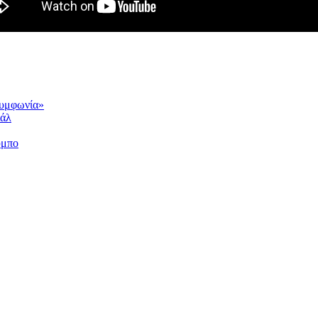
συμφωνία»
ιάλ
ύμπο