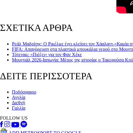
ΣΧΕΤΙΚΑ ΑΡΘΡΑ
Ρεάλ Μαδρίτης: Ο Ρικέλμε έχει κλείσει τον Χάαλαντ-«Καμία 
FIFA: Απαγόρευση στα πλαστικά μπουκάλια νερού στο Μουντ
Τότεναμ: «Πιέζει» για τον Φαν Χέκε
Μουντιάλ 2026-Ιαπωνία: Μέρος της ιστορίας ο Τακεφούσα Κο
ΔΕΙΤΕ ΠΕΡΙΣΣΟΤΕΡΑ
Ποδόσφαιρο
Αγγλία
Διεθνή
Γαλλία
FOLLOW US
ADD METROSPORT TO GOOGLE