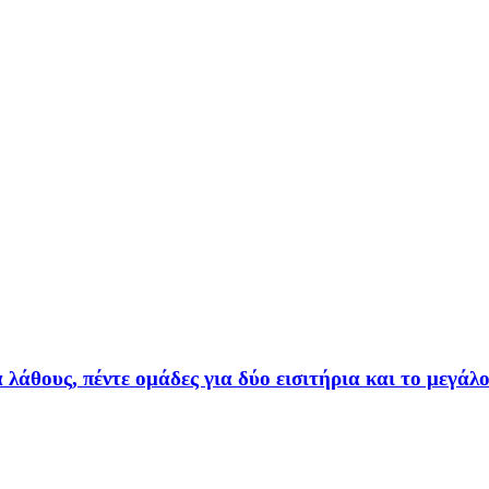
λάθους, πέντε ομάδες για δύο εισιτήρια και το μεγάλ