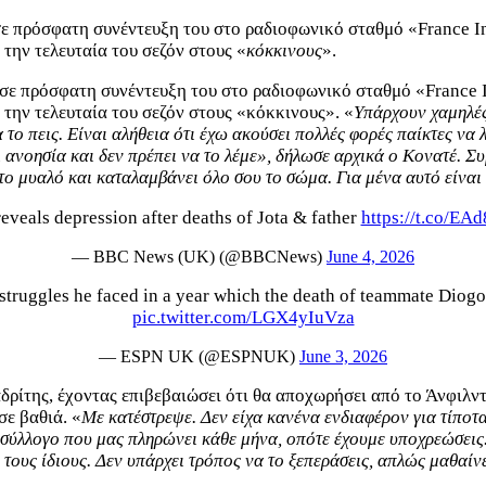
ε πρόσφατη συνέντευξη του στο ραδιοφωνικό σταθμό «France Int
την τελευταία του σεζόν στους «
κόκκινους
».
 σε πρόσφατη συνέντευξη του στο ραδιοφωνικό σταθμό «France In
 την τελευταία του σεζόν στους «κόκκινους». «
Υπάρχουν χαμηλές
 το πεις.
Είναι αλήθεια ότι έχω ακούσει πολλές φορές παίκτες να
ανοησία και δεν πρέπει να το λέμε
», δήλωσε αρχικά ο Κονατέ. Σ
στο μυαλό και καταλαμβάνει όλο σου το σώμα. Για μένα αυτό είναι 
eveals depression after deaths of Jota & father
https://t.co/EA
— BBC News (UK) (@BBCNews)
June 4, 2026
truggles he faced in a year which the death of teammate Diogo J
pic.twitter.com/LGX4yIuVza
— ESPN UK (@ESPNUK)
June 3, 2026
ρίτης, έχοντας επιβεβαιώσει ότι θα αποχωρήσει από το Άνφιλντ
σε βαθιά. «
Με κατέστρεψε. Δεν είχα κανένα ενδιαφέρον για τίποτα 
ν σύλλογο που μας πληρώνει κάθε μήνα, οπότε έχουμε υποχρεώσεις
ς τους ίδιους. Δεν υπάρχει τρόπος να το ξεπεράσεις, απλώς μαθαίνε