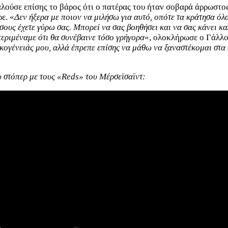
λούσε επίσης το βάρος ότι ο πατέρας του ήταν σοβαρά άρρωστος
ρε. «
Δεν ήξερα με ποιον να μιλήσω για αυτό, οπότε τα κράτησα όλα
όσους έχετε γύρω σας. Μπορεί να σας βοηθήσει και να σας κάνει κ
περιμέναμε ότι θα συνέβαινε τόσο γρήγορα
», ολοκλήρωσε ο Γάλλο
ικογένειάς μου, αλλά έπρεπε επίσης να μάθω να ξαναστέκομαι στα
υ στόπερ με τους «Reds» του Μέρσεϊσαϊντ: