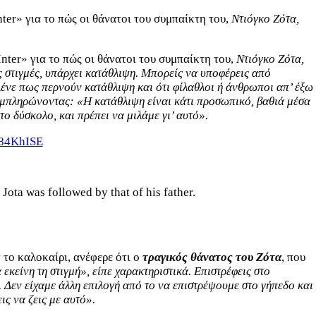
er» για το πώς οι θάνατοι του συμπαίκτη του,
Ντιόγκο Ζότα,
ter» για το πώς οι θάνατοι του συμπαίκτη του,
Ντιόγκο Ζότα,
 στιγμές, υπάρχει κατάθλιψη. Μπορείς να υποφέρεις από
 λένε πως περνούν κατάθλιψη και ότι φίλαθλοι ή άνθρωποι απ’ έξω
υμπληρώνοντας: «
Η κατάθλιψη είναι κάτι προσωπικό, βαθιά μέσα
το δύσκολο, και πρέπει να μιλάμε γι’ αυτό
».
d84KhISE
ota was followed by that of his father.
 το καλοκαίρι, ανέφερε ότι ο
τραγικός θάνατος του Ζότα
, που
εκείνη τη στιγμή», είπε χαρακτηριστικά. Επιστρέφεις στο
.
Δεν είχαμε άλλη επιλογή από το να επιστρέψουμε στο γήπεδο και
ις να ζεις με αυτό
».