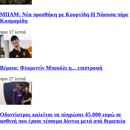
ΜΠΑΜ: Νέα προσθήκη με Κουρτίδη-Η Νάουσα πήρε
Κασμαρίδη
πριν 17 λεπτά
Βέροια: Φλορεντίν Μπουόλι η... επιστροφή
πριν 27 λεπτά
Οδοντίατρος καλείται να πληρώσει 45.000 ευρώ σε
ασθενή που έχασε τέσσερα δόντια μετά από θεραπεία