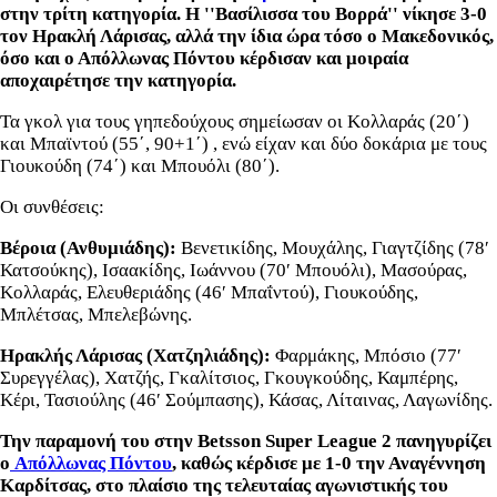
στην τρίτη κατηγορία. Η ''Βασίλισσα του Βορρά'' νίκησε 3-0
τον Ηρακλή Λάρισας, αλλά την ίδια ώρα τόσο ο Μακεδονικός,
όσο και ο Απόλλωνας Πόντου κέρδισαν και μοιραία
αποχαιρέτησε την κατηγορία.
Τα γκολ για τους γηπεδούχους σημείωσαν οι Κολλαράς (20΄)
και Μπαϊντού (55΄, 90+1΄) , ενώ είχαν και δύο δοκάρια με τους
Γιουκούδη (74΄) και Μπουόλι (80΄).
Οι συνθέσεις:
Βέροια (Ανθυμιάδης):
Βενετικίδης, Μουχάλης, Γιαγτζίδης (78′
Κατσούκης), Ισαακίδης, Ιωάννου (70′ Μπουόλι), Μασούρας,
Κολλαράς, Ελευθεριάδης (46′ Μπαΐντού), Γιουκούδης,
Μπλέτσας, Μπελεβώνης.
Ηρακλής Λάρισας (Χατζηλιάδης):
Φαρμάκης, Μπόσιο (77′
Συρεγγέλας), Χατζής, Γκαλίτσιος, Γκουγκούδης, Καμπέρης,
Κέρι, Τασιούλης (46′ Σούμπασης), Κάσας, Λίταινας, Λαγωνίδης.
Την παραμονή του στην Betsson Super League 2 πανηγυρίζει
ο
Απόλλωνας Πόντου
, καθώς κέρδισε με 1-0 την Αναγέννηση
Καρδίτσας, στο πλαίσιο της τελευταίας αγωνιστικής του