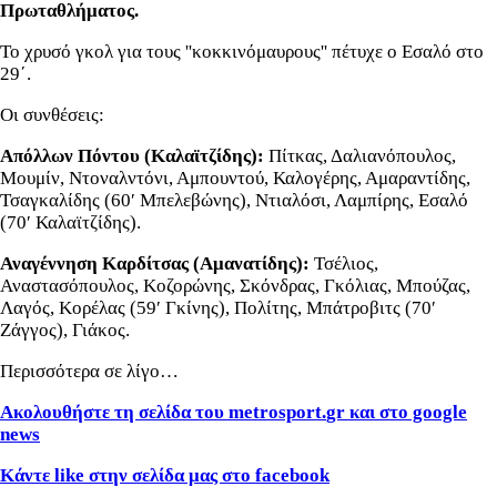
Πρωταθλήματος.
Το χρυσό γκολ για τους ''κοκκινόμαυρους'' πέτυχε ο Εσαλό στο
29΄.
Οι συνθέσεις:
Απόλλων Πόντου (Καλαϊτζίδης):
Πίτκας, Δαλιανόπουλος,
Μουμίν, Ντοναλντόνι, Αμπουντού, Καλογέρης, Αμαραντίδης,
Τσαγκαλίδης (60′ Μπελεβώνης), Ντιαλόσι, Λαμπίρης, Εσαλό
(70′ Καλαϊτζίδης).
Αναγέννηση Καρδίτσας (Αμανατίδης):
Τσέλιος,
Αναστασόπουλος, Κοζορώνης, Σκόνδρας, Γκόλιας, Μπούζας,
Λαγός, Κορέλας (59′ Γκίνης), Πολίτης, Μπάτροβιτς (70′
Ζάγγος), Γιάκος.
Περισσότερα σε λίγο…
Ακολουθήστε τη σελίδα του metrosport.
gr και στο google
news
Κάντε
like στην σελίδα μας στο facebook