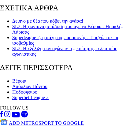
ΣΧΕΤΙΚΑ ΑΡΘΡΑ
Δείπνο με θέα που κόβει την ανάσα!
SL2: Η ζωντανή μετάδοση του αγώνα Βέροια - Ηρακλής
Λάρισας
Superleague 2, η μάχη της παραμονής - Τι ισχύει με τις
ισοβαθμίες
SL2: Η εξέλιξη των αγώνων της κρίσιμης, τελευταίας
αγωνιστικής
ΔΕΙΤΕ ΠΕΡΙΣΣΟΤΕΡΑ
Βέροια
Απόλλων Πόντου
Ποδόσφαιρο
Superbet League 2
FOLLOW US
ADD METROSPORT TO GOOGLE