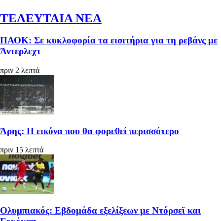
ΤΕΛΕΥΤΑΙΑ ΝΕΑ
ΠΑΟΚ: Σε κυκλοφορία τα εισιτήρια για τη ρεβάνς με
Άντερλεχτ
πριν 2 λεπτά
Άρης: Η εικόνα που θα φορεθεί περισσότερο
πριν 15 λεπτά
Ολυμπιακός: Εβδομάδα εξελίξεων με Ντόρσεϊ και