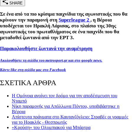
SHARE
Σε ένα από τα πιο κρίσιμα παιχνίδια της αγωνιστικής που θα
κρίνουν την παραμονή στη
Superleague 2
, η Βέροια
υποδέχεται τον Ηρακλή Λάρισας, στο πλαίσιο της 30ης
αγωνιστικής του πρωταθλήματος σε ένα παιχνίδι που θα
μεταδοθεί ζωντανά από την ΕΡΤ 3.
Παρακολουθήστε ζωντανά την αναμέτρηση
Ακολουθήστε τη σελίδα του metrosport.gr και στο google news.
Κάντε like στη σελίδα μας στο Facebook
ΣΧΕΤΙΚΑ ΑΡΘΡΑ
Η Ομόνοια ανοίγει τον δρόμο για την αποδέσμευση του
Νταμπό
Νίκη παραμονής για Απόλλωνα Πόντου, υποβιβάστηκε η
Βέροια
Απίστευτα πράγματα στο Καυτανζόγλειο: Στραβές οι γραμμές
για το Ηρακλής - Θεσπρωτός
«Κρούση» του Ολυμπιακού για Μπάρτρα