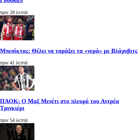
Γουόκαπ
πριν 28 λεπτά
Μπεσίκτας: Θέλει να ταράξει τα «νερά» με Βλάχοβιτς
πριν 41 λεπτά
ΠΑΟΚ: Ο Μαξ Μενέτι στο πλευρό του Αντρέα
Τρινκιέρι
πριν 54 λεπτά