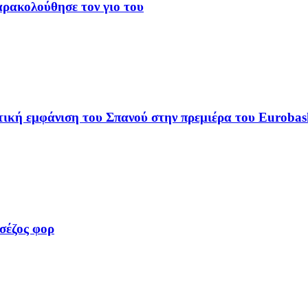
αρακολούθησε τον γιο του
ική εμφάνιση του Σπανού στην πρεμιέρα του Eurobas
σέζος φορ