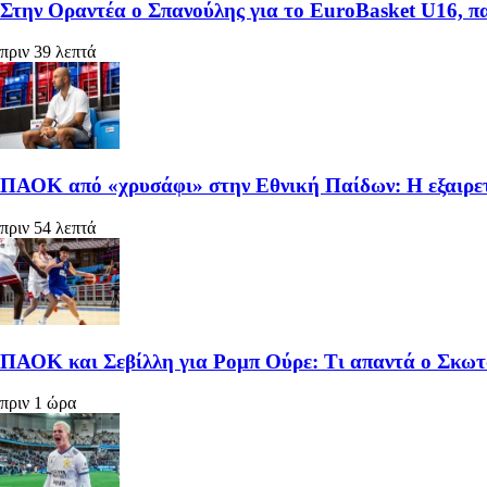
Στην Οραντέα ο Σπανούλης για το EuroBasket U16, π
πριν 39 λεπτά
ΠΑΟΚ από «χρυσάφι» στην Εθνική Παίδων: Η εξαιρετ
πριν 54 λεπτά
ΠΑΟΚ και Σεβίλλη για Ρομπ Ούρε: Τι απαντά ο Σκωτ
πριν 1 ώρα