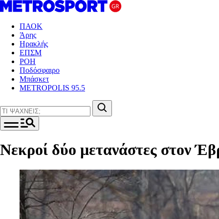
ΠΑΟΚ
Άρης
Ηρακλής
ΕΠΣΜ
ΡΟΗ
Ποδόσφαιρο
Μπάσκετ
METROPOLIS 95.5
Νεκροί δύο μετανάστες στον Έβ