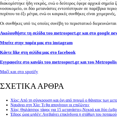
διακομίστηκε ήδη νεκρός, ενώ ο δεύτερος έφερε αρχικά σημεία 
νοσοκομείο, οι δύο μετανάστες εντοπίστηκαν σε παρέβρια περιο
περίπου τα έξι μέτρα, ενώ οι καιρικές συνθήκες είναι χειμερινές
Οι συνθήκες υπό τις οποίες συνέβη το περιστατικό διερευνώνται 
Ακολουθήστε τη σελίδα του metrosport.gr και στο google
ne
Μπείτε στην παρέα μας στο instagram
Κάντε like στη σελίδα μας στο facebook
Εγγραφείτε στο κανάλι του metrosport.gr και του Metropolis
Μαζί και στο spotify
ΣΧΕΤΙΚΑ ΑΡΘΡΑ
Χίος: Από τη σύγκρουση και όχι από πνιγμό ο θάνατος των μετ
Ναυάγιο στη Χίο: Τι θα απογίνουν οι επιζώντες
Χίος: Θαλάσσιος τάφος για 15 μετανάστες-Νεκρά και δύο έμβ
Έβρος ώρα μηδέν: Ανεβαίνει επικίνδυνα η στάθμη του ποταμού