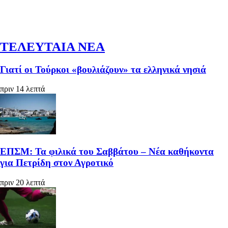
ΤΕΛΕΥΤΑΙΑ ΝΕΑ
Γιατί οι Τούρκοι «βουλιάζουν» τα ελληνικά νησιά
πριν 14 λεπτά
ΕΠΣΜ: Τα φιλικά του Σαββάτου – Νέα καθήκοντα
για Πετρίδη στον Αγροτικό
πριν 20 λεπτά