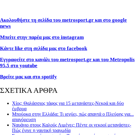
Ακολουθήστε τη σελίδα του
metrosport
.
gr
και στο
google
news
Μπείτε στην παρέα μας στο instagram
Κάντε like στη σελίδα μας στο facebook
Εγγραφείτε στο κανάλι του metrosport.gr και του Metropolis
95.5 στο youtube
Βρείτε μας και στο spotify
ΣΧΕΤΙΚΑ ΑΡΘΡΑ
Χίος: Θαλάσσιος τάφος για 15 μετανάστες-Νεκρά και δύο
έμβρυα
Μπούρκα στην Ελλάδα: Τι ισχύει, πώς απαντά ο Πλεύρης για...
απαγόρευση
Ναυάγιο στους Καλούς Λιμένες: Πέντε οι νεκροί μετανάστες-
Πώς έγινε η ναυτική τραγωδία