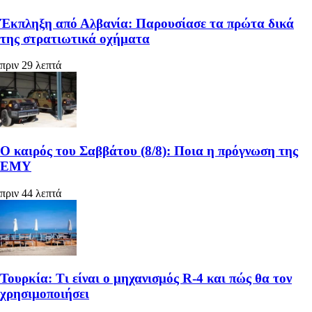
Έκπληξη από Αλβανία: Παρουσίασε τα πρώτα δικά
της στρατιωτικά οχήματα
πριν 29 λεπτά
Ο καιρός του Σαββάτου (8/8): Ποια η πρόγνωση της
ΕΜΥ
πριν 44 λεπτά
Τουρκία: Τι είναι ο μηχανισμός R-4 και πώς θα τον
χρησιμοποιήσει