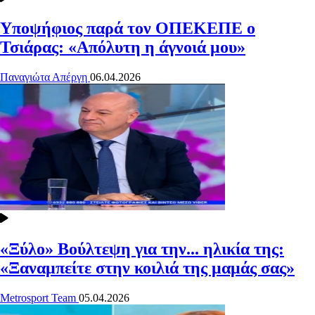
Υποψήφιος παρά τον ΟΠΕΚΕΠΕ ο
Τσιάρας: «Απόλυτη η άγνοιά μου»
Παναγιώτα Απέργη
06.04.2026
«Ξύλο» Βούλτεψη για την... ηλικία της:
«Ξαναμπείτε στην κοιλιά της μαμάς σας»
Metrosport Team
05.04.2026