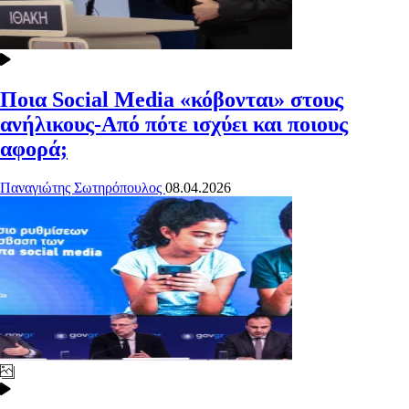
Ποια Social Media «κόβονται» στους
ανήλικους-Από πότε ισχύει και ποιους
αφορά;
Παναγιώτης Σωτηρόπουλος
08.04.2026