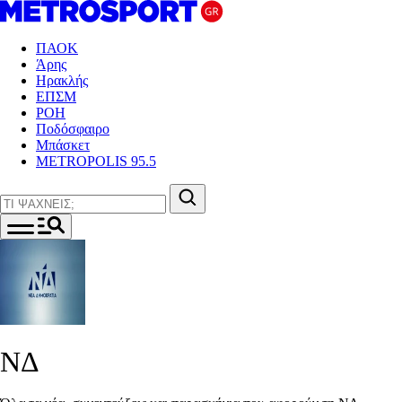
ΠΑΟΚ
Άρης
Ηρακλής
ΕΠΣΜ
ΡΟΗ
Ποδόσφαιρο
Μπάσκετ
METROPOLIS 95.5
ΝΔ