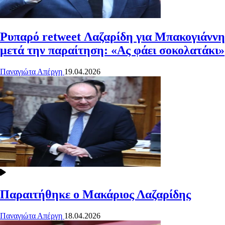
Ρυπαρό retweet Λαζαρίδη για Μπακογιάννη
μετά την παραίτηση: «Ας φάει σοκολατάκι»
Παναγιώτα Απέργη
19.04.2026
Παραιτήθηκε ο Μακάριος Λαζαρίδης
Παναγιώτα Απέργη
18.04.2026