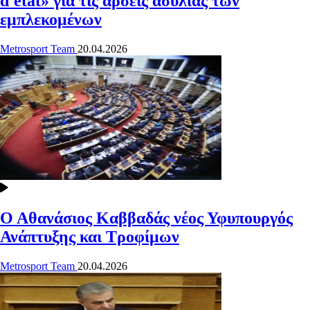
d'état» για τις άρσεις ασυλίας των
εμπλεκομένων
Metrosport Team
20.04.2026
Ο Αθανάσιος Καββαδάς νέος Υφυπουργός
Ανάπτυξης και Τροφίμων
Metrosport Team
20.04.2026