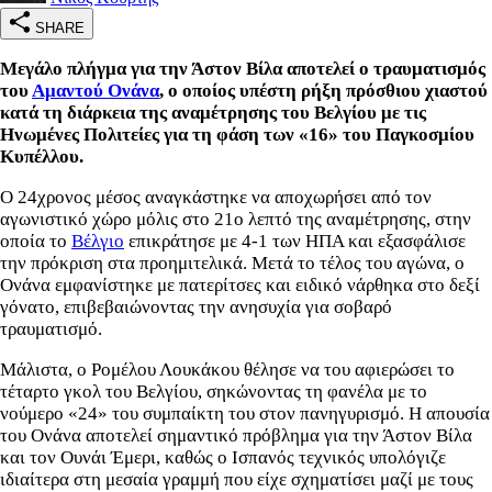
SHARE
Μεγάλο πλήγμα για την Άστον Βίλα αποτελεί ο τραυματισμός
του
Αμαντού Ονάνα
, ο οποίος υπέστη ρήξη πρόσθιου χιαστού
κατά τη διάρκεια της αναμέτρησης του Βελγίου με τις
Ηνωμένες Πολιτείες για τη φάση των «16» του Παγκοσμίου
Κυπέλλου
.
Ο 24χρονος μέσος αναγκάστηκε να αποχωρήσει από τον
αγωνιστικό χώρο μόλις στο 21ο λεπτό της αναμέτρησης, στην
οποία το
Βέλγιο
επικράτησε με 4-1 των ΗΠΑ και εξασφάλισε
την πρόκριση στα προημιτελικά. Μετά το τέλος του αγώνα, ο
Ονάνα εμφανίστηκε με πατερίτσες και ειδικό νάρθηκα στο δεξί
γόνατο, επιβεβαιώνοντας την ανησυχία για σοβαρό
τραυματισμό.
Μάλιστα, ο Ρομέλου Λουκάκου θέλησε να του αφιερώσει το
τέταρτο γκολ του Βελγίου, σηκώνοντας τη φανέλα με το
νούμερο «24» του συμπαίκτη του στον πανηγυρισμό. Η απουσία
του Ονάνα αποτελεί σημαντικό πρόβλημα για την Άστον Βίλα
και τον Ουνάι Έμερι, καθώς ο Ισπανός τεχνικός υπολόγιζε
ιδιαίτερα στη μεσαία γραμμή που είχε σχηματίσει μαζί με τους