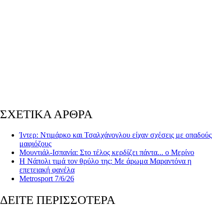
ΣΧΕΤΙΚΑ ΑΡΘΡΑ
Ίντερ: Ντιμάρκο και Τσαλχάνογλου είχαν σχέσεις με οπαδούς
μαφιόζους
Μουντιάλ-Ισπανία: Στο τέλος κερδίζει πάντα... ο Μερίνο
Η Νάπολι τιμά τον θρύλο της: Με άρωμα Μαραντόνα η
επετειακή φανέλα
Metrosport 7/6/26
ΔΕΙΤΕ ΠΕΡΙΣΣΟΤΕΡΑ