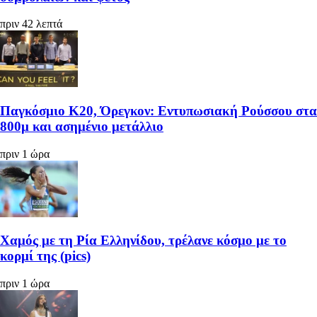
πριν 42 λεπτά
Παγκόσμιο Κ20, Όρεγκον: Εντυπωσιακή Ρούσσου στα
800μ και ασημένιο μετάλλιο
πριν 1 ώρα
Χαμός με τη Ρία Ελληνίδου, τρέλανε κόσμο με το
κορμί της (pics)
πριν 1 ώρα