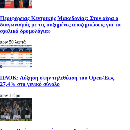
Περιφέρειας Κεντρικής Μακεδονίας: Στον αέρα ο
διαγωνισμός με τις αυξημένες αποζημιώσεις για τα
σχολικά δρομολόγια»
πριν 50 λεπτά
ΠΑΟΚ: Αύξηση στην τηλεθέαση του Open-Έως
27,4% στο γενικό σύνολο
πριν 1 ώρα