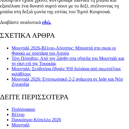
Ασούρ δεν έχασε χρόνο, κοντρόλαρε ιδανικά τη μπάλα και
εξαπέλυσε ένα δυνατό συρτό σουτ με το δεξί, στέλνοντας τη
μπάλα στη δεξιά γωνία της εστίας του Τιμπό Κουρτουά.
Διαβάστε αναλυτικά
εδώ.
ΣΧΕΤΙΚΑ ΑΡΘΡΑ
Μουντιάλ 2026-Βέλγιο-Αίγυπτος: Μπροστά στο σκορ οι
Φαραώ με σουτάρα του Ασούρ
Τόνι Πόποβιτς: Από την Ξάνθη στα γήπεδα του Μουντιάλ και
τη νίκη επί της Τουρκίας
Μουντιάλ: Σερβιτόρα έβγαλε 950 δολάρια από σκωτσέζους
φιλάθλους
Μουντιάλ 2026: Εντυπωσιακό 2-2 ανάμεσα σε Ιράν και Νέα
Ζηλανδία
ΔΕΙΤΕ ΠΕΡΙΣΣΟΤΕΡΑ
Ποδόσφαιρο
Βέλγιο
Παγκόσμιο Κύπελλο 2026
Μουντιάλ