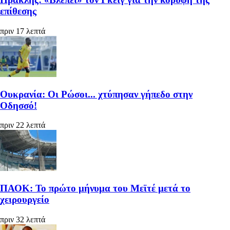
επίθεσης
πριν 17 λεπτά
Ουκρανία: Οι Ρώσοι... χτύπησαν γήπεδο στην
Οδησσό!
πριν 22 λεπτά
ΠΑΟΚ: Το πρώτο μήνυμα του Μεϊτέ μετά το
χειρουργείο
πριν 32 λεπτά