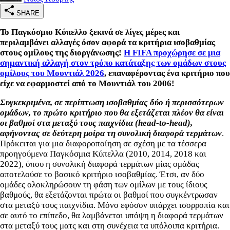
SHARE
Το Παγκόσμιο Κύπελλο ξεκινά σε λίγες μέρες και
περιλαμβάνει αλλαγές όσον αφορά τα κριτήρια ισοβαθμίας
στους ομίλους της διοργάνωσης!
Η FIFA προχώρησε σε μια
σημαντική αλλαγή στον τρόπο κατάταξης των ομάδων στους
ομίλους του Μουντιάλ 2026
, επαναφέροντας ένα κριτήριο που
είχε να εφαρμοστεί από το Μουντιάλ του 2006!
Συγκεκριμένα, σε περίπτωση ισοβαθμίας δύο ή περισσότερων
ομάδων, το πρώτο κριτήριο που θα εξετάζεται πλέον θα είναι
οι βαθμοί στα μεταξύ τους παιχνίδια (head-to-head),
αφήνοντας σε δεύτερη μοίρα τη συνολική διαφορά τερμάτων
.
Πρόκειται για μια διαφοροποίηση σε σχέση με τα τέσσερα
προηγούμενα Παγκόσμια Κύπελλα (2010, 2014, 2018 και
2022), όπου η συνολική διαφορά τερμάτων μίας ομάδας
αποτελούσε το βασικό κριτήριο ισοβαθμίας. Έτσι, αν δύο
ομάδες ολοκληρώσουν τη φάση των ομίλων με τους ίδιους
βαθμούς, θα εξετάζονται πρώτα οι βαθμοί που συγκέντρωσαν
στα μεταξύ τους παιχνίδια. Μόνο εφόσον υπάρχει ισορροπία και
σε αυτό το επίπεδο, θα λαμβάνεται υπόψη η διαφορά τερμάτων
στα μεταξύ τους ματς και στη συνέχεια τα υπόλοιπα κριτήρια.