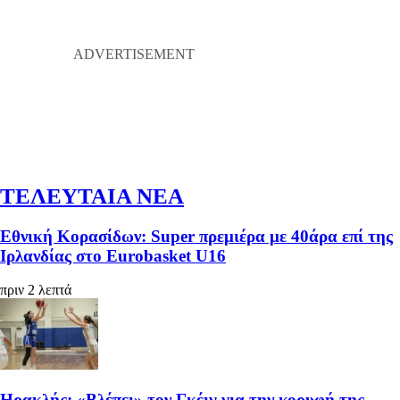
ΤΕΛΕΥΤΑΙΑ ΝΕΑ
Εθνική Κορασίδων: Super πρεμιέρα με 40άρα επί της
Ιρλανδίας στο Eurobasket U16
πριν 2 λεπτά
Ηρακλής: «Βλέπει» τον Γκέιγ για την κορυφή της