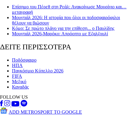
Επίσημο του Πέρεθ στη Ρεάλ: Ανακοίνωσε Μουρίνιο και…
μεταγραφή
Μουντιάλ 2026: Η ιστορία που όλοι οι ποδοσφαιρόφιλοι
θέλουν να βιώσουν
Κόμο: Σε πρώτο πλάνο για την επίθεση... ο Παυλίδης
Μουντιάλ 2026-Μαρόκο: Απρόοπτο με Εζαλζουλί
ΔΕΙΤΕ ΠΕΡΙΣΣΟΤΕΡΑ
Ποδόσφαιρο
ΗΠΑ
Παγκόσμιο Κύπελλο 2026
FIFA
Μεξικό
Καναδάς
FOLLOW US
ADD METROSPORT TO GOOGLE