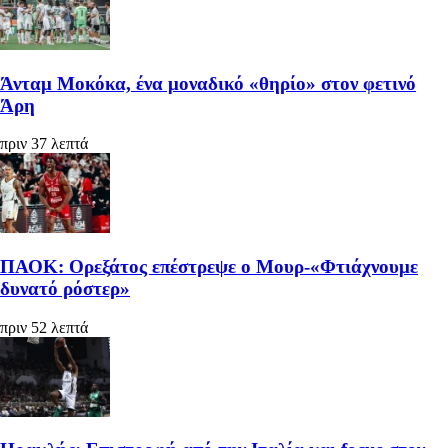
Άνταμ Μοκόκα, ένα μοναδικό «θηρίο» στον φετινό
Άρη
πριν 37 λεπτά
ΠΑΟΚ: Ορεξάτος επέστρεψε ο Μουρ-«Φτιάχνουμε
δυνατό ρόστερ»
πριν 52 λεπτά