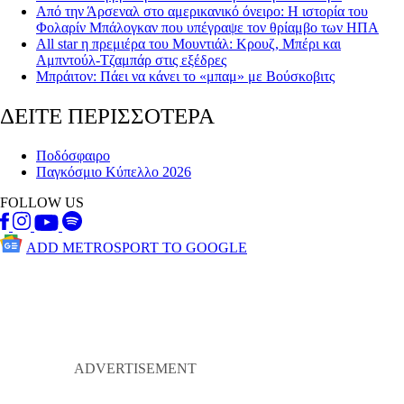
Από την Άρσεναλ στο αμερικανικό όνειρο: Η ιστορία του
Φολαρίν Μπάλογκαν που υπέγραψε τον θρίαμβο των ΗΠΑ
All star η πρεμιέρα του Μουντιάλ: Κρουζ, Μπέρι και
Αμπντούλ-Τζαμπάρ στις εξέδρες
Μπράιτον: Πάει να κάνει το «μπαμ» με Βούσκοβιτς
ΔΕΙΤΕ ΠΕΡΙΣΣΟΤΕΡΑ
Ποδόσφαιρο
Παγκόσμιο Κύπελλο 2026
FOLLOW US
ADD METROSPORT TO GOOGLE