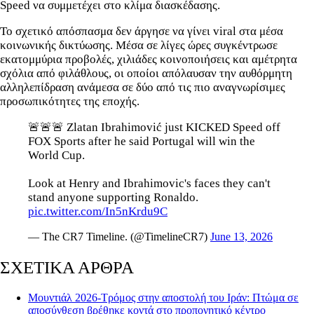
Speed να συμμετέχει στο κλίμα διασκέδασης.
Το σχετικό απόσπασμα δεν άργησε να γίνει viral στα μέσα
κοινωνικής δικτύωσης. Μέσα σε λίγες ώρες συγκέντρωσε
εκατομμύρια προβολές, χιλιάδες κοινοποιήσεις και αμέτρητα
σχόλια από φιλάθλους, οι οποίοι απόλαυσαν την αυθόρμητη
αλληλεπίδραση ανάμεσα σε δύο από τις πιο αναγνωρίσιμες
προσωπικότητες της εποχής.
🚨🚨🚨 Zlatan Ibrahimović just KICKED Speed off
FOX Sports after he said Portugal will win the
World Cup.
Look at Henry and Ibrahimovic's faces they can't
stand anyone supporting Ronaldo.
pic.twitter.com/In5nKrdu9C
— The CR7 Timeline. (@TimelineCR7)
June 13, 2026
ΣΧΕΤΙΚΑ ΑΡΘΡΑ
Μουντιάλ 2026-Τρόμος στην αποστολή του Ιράν: Πτώμα σε
αποσύνθεση βρέθηκε κοντά στο προπονητικό κέντρο