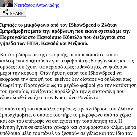
Νεκτάριος Αντωνιάδης
SHARE
Άρπαξε το μικρόφωνο από τον IShowSpeed ο Ζλάταν
Ιμπραϊμοβιτς μετά την πρόβλεψη που έκανε σχετικά με την
Πορτογαλία στο Παγκόσμιο Κύπελλο που διεξάγεται στα
γήπεδα των ΗΠΑ, Καναδά και Μεξικού.
Κατά τη διάρκεια της εκπομπής, οι παρουσιαστές και οι
καλεσμένοι συζητούσαν για τα φαβορί της διοργάνωσης και τις
ομάδες που έχουν τις περισσότερες πιθανότητες να φτάσουν
μέχρι την κορυφή. Όταν ήρθε η σειρά του IShowSpeed να
εκφράσει την άποψή του, εκείνος δεν δίστασε να δηλώσει πως
θεωρεί την Πορτογαλία ως το μεγάλο φαβορί για την κατάκτηση
του τροπαίου, τονίζοντας παράλληλα την εμπιστοσύνη που
εξακολουθεί να έχει στον Κριστιάνο Ρονάλντο.
Η απάντησή του προκάλεσε αμέσως την αντίδραση του Ζλάταν
Ιμπραχίμοβιτς, ο οποίος του πήρε το μικρόφωνο από τα χέρια
και δεν του επέτρεψε να συνεχίσει την τοποθέτησή του. Η
κίνηση έγινε σε απόλυτα χαλαρό και χιουμοριστικό κλίμα, με τα
υπόλοιπα μέλη του πάνελ να ξεσπούν σε γέλια και τον ίδιο τον