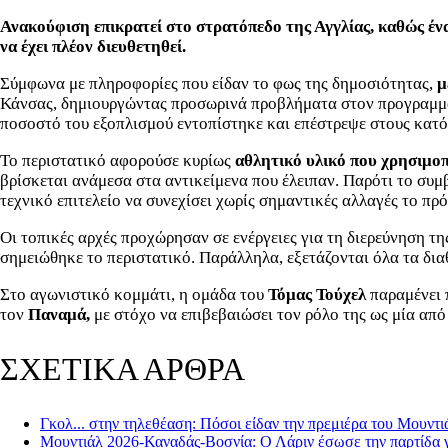
Ανακούφιση επικρατεί στο στρατόπεδο της Αγγλίας, καθώς έν
να έχει πλέον διευθετηθεί.
Σύμφωνα με πληροφορίες που είδαν το φως της δημοσιότητας,
μ
Κάνσας, δημιουργώντας προσωρινά προβλήματα στον προγραμματ
ποσοστό του εξοπλισμού εντοπίστηκε και επέστρεψε στους κατό
Το περιστατικό αφορούσε κυρίως
αθλητικό υλικό που χρησιμοπ
βρίσκεται ανάμεσα στα αντικείμενα που έλειπαν. Παρότι το συ
τεχνικό επιτελείο να συνεχίσει χωρίς σημαντικές αλλαγές το π
Οι τοπικές αρχές προχώρησαν σε ενέργειες για τη διερεύνηση τ
σημειώθηκε το περιστατικό. Παράλληλα, εξετάζονται όλα τα δια
Στο αγωνιστικό κομμάτι, η ομάδα του
Τόμας Τούχελ
παραμένει 
τον
Παναμά,
με στόχο να επιβεβαιώσει τον ρόλο της ως μία από 
ΣΧΕΤΙΚΑ ΑΡΘΡΑ
Γκολ... στην τηλεθέαση: Πόσοι είδαν την πρεμιέρα του Μουντι
Μουντιάλ 2026-Καναδάς-Βοσνία: Ο Λάριν έσωσε την παρτίδα γ