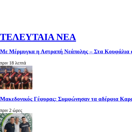
ΤΕΛΕΥΤΑΙΑ ΝΕΑ
Με Μέρμυγκα η Αστραπή Νεάπολης – Στα Κουφάλια
πριν 18 λεπτά
Μακεδονικός Γέφυρας: Συμφώνησαν τα αδέρφια Καρ
πριν 2 ώρες