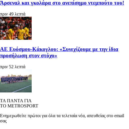
Άρσεναλ και γκολάρα στο ανεπίσημο ντεμπούτο του!
πριν 49 λεπτά
ΑΕ Ευόσμου-Κάκογλου: «Συνεχίζουμε με την ίδια
προσήλωση στον στόχο»
πριν 52 λεπτά
ΤΑ ΠΑΝΤΑ ΓΙΑ
ΤΟ METROSPORT
Ενημερωθείτε πρώτοι για όλα τα τελεταία νέα, απευθείας στο email
σας