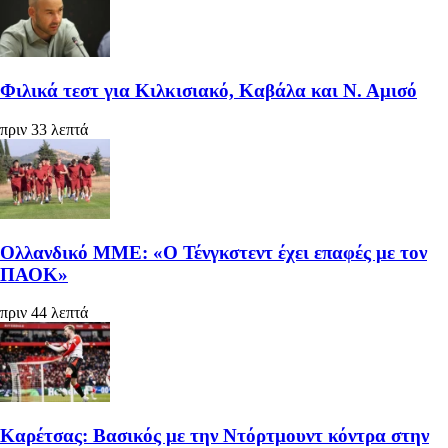
Φιλικά τεστ για Κιλκισιακό, Καβάλα και Ν. Αμισό
πριν 33 λεπτά
Ολλανδικό ΜΜΕ: «Ο Τένγκστεντ έχει επαφές με τον
ΠΑΟΚ»
πριν 44 λεπτά
Καρέτσας: Βασικός με την Ντόρτμουντ κόντρα στην