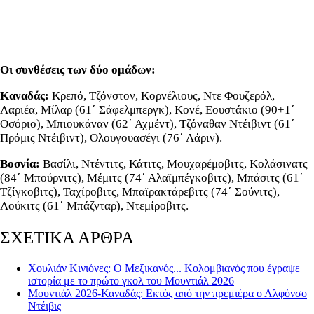
Οι συνθέσεις των δύο ομάδων:
Καναδάς:
Κρεπό, Τζόνστον, Κορνέλιους, Ντε Φουζερόλ,
Λαριέα, Μίλαρ (61΄ Σάφελμπεργκ), Κονέ, Εουστάκιο (90+1΄
Οσόριο), Μπιουκάναν (62΄ Αχμέντ), Τζόναθαν Ντέιβιντ (61΄
Πρόμις Ντέιβιντ), Ολουγουασέγι (76΄ Λάριν).
Βοσνία:
Βασίλι, Ντέντιτς, Κάτιτς, Μουχαρέμοβιτς, Κολάσινατς
(84΄ Μπούρνιτς), Μέμιτς (74΄ Αλαϊμπέγκοβιτς), Μπάσιτς (61΄
Τζίγκοβιτς), Ταχίροβιτς, Μπαϊρακτάρεβιτς (74΄ Σούνιτς),
Λούκιτς (61΄ Μπάζνταρ), Ντεμίροβιτς.
ΣΧΕΤΙΚΑ ΑΡΘΡΑ
Χουλιάν Κινιόνες: Ο Μεξικανός... Κολομβιανός που έγραψε
ιστορία με το πρώτο γκολ του Μουντιάλ 2026
Μουντιάλ 2026-Καναδάς: Εκτός από την πρεμιέρα ο Αλφόνσο
Ντέιβις