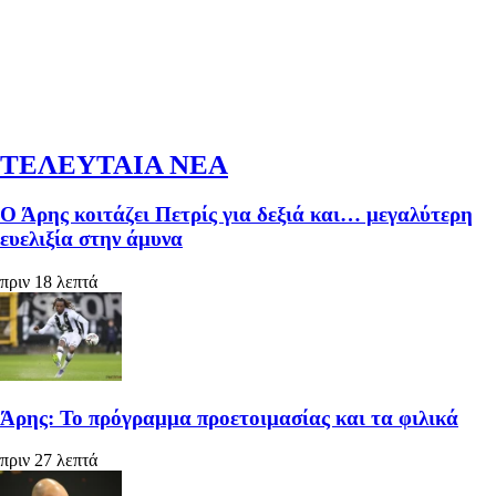
ΤΕΛΕΥΤΑΙΑ ΝΕΑ
Ο Άρης κοιτάζει Πετρίς για δεξιά και… μεγαλύτερη
ευελιξία στην άμυνα
πριν 18 λεπτά
Άρης: Το πρόγραμμα προετοιμασίας και τα φιλικά
πριν 27 λεπτά