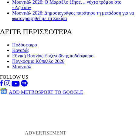
Μουντιάλ 2026: Ο Μαρσέλο έζησε… νύχτα τρόμου στο
«Αζτέκα»
Μουντιάλ 2026: Δημοσιογράφος παράτησε τη μετάδοση για να
φωτογραφηθεί με τη Σακίρα
ΔΕΙΤΕ ΠΕΡΙΣΣΟΤΕΡΑ
Ποδόσφαιρο
Καναδάς
Εθνική Βοσνίας Ερζεγοβίνης ποδόσφαιρο
Παγκόσμιο Κύπελλο 2026
Μουντιάλ
FOLLOW US
ADD METROSPORT TO GOOGLE